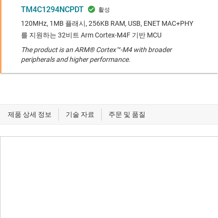
TM4C1294NCPDT
120MHz, 1MB 플래시, 256KB RAM, USB, ENET MAC+PHY
를 지원하는 32비트 Arm Cortex-M4F 기반 MCU
The product is an ARM® Cortex™-M4 with broader
peripherals and higher performance.