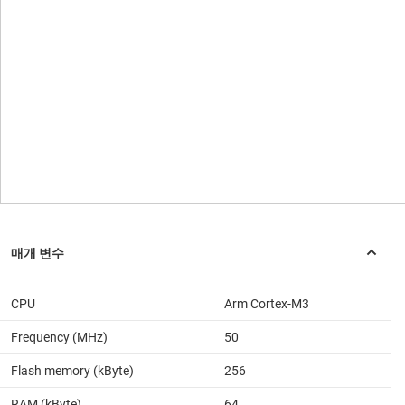
CPU
Arm Cortex-M3
Frequency (MHz)
50
Flash memory (kByte)
256
RAM (kByte)
64