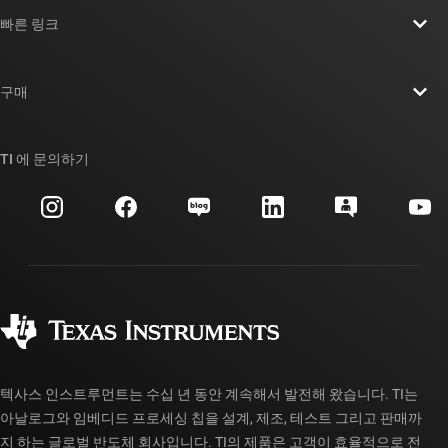
TI 기업 정보 개요
빠른 링크
채용
연락처
뉴스룸
구매
TI E2E™ 설계 지원 포럼
우리의 이야기 | 칩을 만드는 사람들
TI API 제품군
대체품 검색
TI 에 문의하기
이벤트
myTI 회사 계정
고객 지원 센터
투자 관계
배송, 결제 및 세금
패키징
제조
주문 FAQ
품질 및 안정성
사회 공헌
공인 유통업체
myTI 계정 FAQ
텍사스 인스트루먼트는 수십 년 동안 계속해서 발전해 왔습니다. TI는
아날로그와 임베디드 프로세싱 칩을 설계, 제조, 테스트 그리고 판매까
지 하는 글로벌 반도체 회사입니다. TI의 제품은 고객이 효율적으로 전