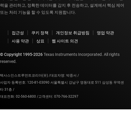
력을 관리하고, 정확한 데이터를 감지 후 전송하고, 설계에서 핵심 제어
또는 처리 기능을 할 수 있도록 지원합니다.
접근성
쿠키 정책
개인정보 취급방침
영업 약관
사용 약관
상표
웹 사이트 의견
© Copyright 1995-
2026
Texas Instruments Incorporated. All rights
reserved.
텍사스인스트루먼트코리아(유) /
대표자명: 박중서 /
사업자 등록번호: 120-81-03090 서울특별시 강남구 영동대로 511 삼성동 무역센
타 31층 /
대표전화: 02-560-6800 /
고객센터: 070-766-32297