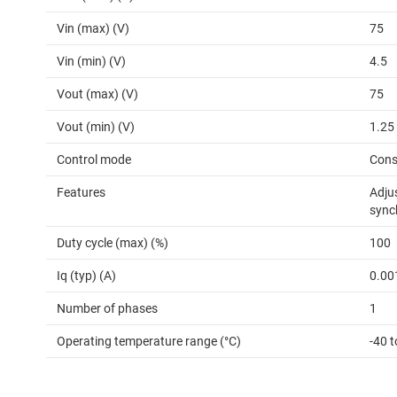
Vin (max) (V)
75
Vin (min) (V)
4.5
Vout (max) (V)
75
Vout (min) (V)
1.25
Control mode
Cons
Features
Adjus
sync
Duty cycle (max) (%)
100
Iq (typ) (A)
0.00
Number of phases
1
Operating temperature range (°C)
-40 