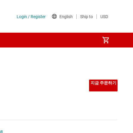
선형 및 저손실(LDO) 레귤레이터
시퀀서
지금 주문하기
저압측 스위치
전력계
전압 레퍼런스
ML