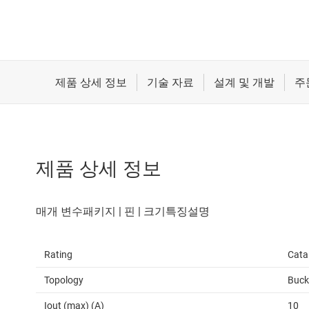
제품 상세 정보
Rating
Cata
Topology
Buck
Iout (max) (A)
10