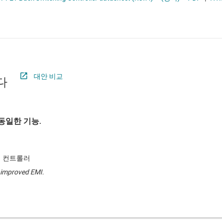
절연
무접점 릴레이
증폭기
부하 스위치
클록 및 타이밍
패시브 및 개별
대안 비교
다
동일한 기능.
 벅 컨트롤러
 improved EMI.