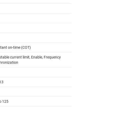
tant on-time (COT)
table current limit, Enable, Frequency
hronization
13
to 125