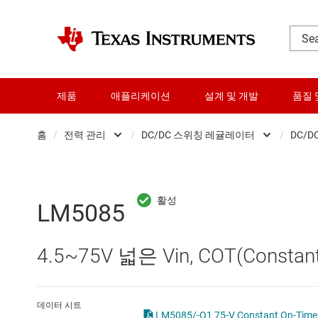
제품
애플리케이션
설계 및 개발
품질 
홈
/
전력 관리
/
DC/DC 스위칭 레귤레이터
/
DC/
DLP 제품
AC/DC 스위칭 레귤레이
RF 및 마이크로파
DC/DC 스위칭 레귤레이
LM5085
다이 및 웨이퍼 서비스
DC/DC 전력 모듈
4.5~75V 넓은 Vin, COT(Const
데이터 컨버터
DDR 메모리 전원 IC
로직 및 전압 변환
LCD 및 OLED 디스플레
데이터 시트