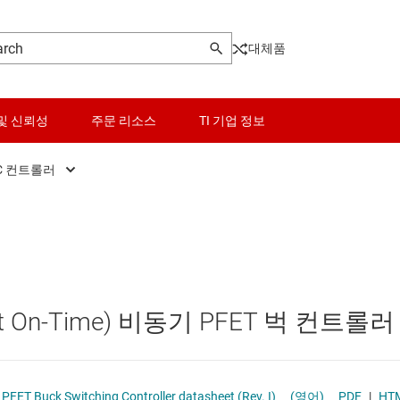
대체품
및 신뢰성
주문 리소스
TI 기업 정보
DC 컨트롤러
터
DC/DC 컨버터
센서
Other power management
터
DC/DC 컨트롤러
스위치 및 멀티플렉서
PoE(Power Over Ethernet) 솔루션
오디오, 햅틱, 피에조
게이트 드라이버
ant On-Time) 비동기 PFET 벅 컨트롤러
인터페이스
고압측 스위치 및 컨트롤러
이 전원 및 드라이버
전력 관리
멀티 채널 IC(PMIC)
LM5085/-Q1 75-V Constant On-Time PFET Buck Switching Controller datasheet (Rev. I)
(영어)
PDF
|
HT