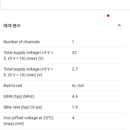
Number of channels
1
Total supply voltage (+5 V =
32
5, ±5 V = 10) (max) (V)
Total supply voltage (+5 V =
2.7
5, ±5 V = 10) (min) (V)
Rail-to-rail
In, Out
GBW (typ) (MHz)
4.6
Slew rate (typ) (V/µs)
1.9
Vos (offset voltage at 25°C)
4
(max) (mV)