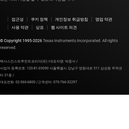
접근성
쿠키 정책
개인정보 취급방침
영업 약관
사용 약관
상표
웹 사이트 의견
© Copyright 1995-
2026
Texas Instruments Incorporated. All rights
reserved.
텍사스인스트루먼트코리아(유) /
대표자명: 박중서 /
사업자 등록번호: 120-81-03090 서울특별시 강남구 영동대로 511 삼성동 무역센
타 31층 /
대표전화: 02-560-6800 /
고객센터: 070-766-32297