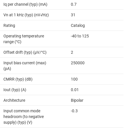
Iq per channel (typ) (mA)
0.7
Vn at 1 kHz (typ) (nV√Hz)
31
Rating
Catalog
Operating temperature
-40 to 125
range (°C)
Offset drift (typ) (µV/°C)
2
Input bias current (max)
250000
(pA)
CMRR (typ) (dB)
100
Iout (typ) (A)
0.01
Architecture
Bipolar
Input common mode
-0.3
headroom (to negative
supply) (typ) (V)