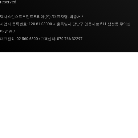
reserved.
텍사스인스트루먼트코리아(유) /
대표자명: 박중서 /
사업자 등록번호: 120-81-03090 서울특별시 강남구 영동대로 511 삼성동 무역센
타 31층 /
대표전화: 02-560-6800 /
고객센터: 070-766-32297