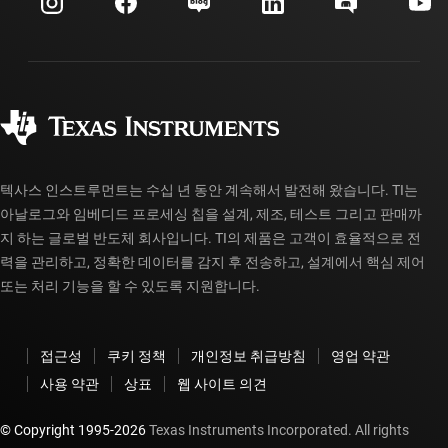
투자 관계
배송, 결제 및 세금
패키징
제조
주문 FAQ
품질 및 안정성
사회 공헌
공인 유통업체
myTI 계정 FAQ
텍사스 인스트루먼트는 수십 년 동안 계속해서 발전해 왔습니다. TI는
아날로그와 임베디드 프로세싱 칩을 설계, 제조, 테스트 그리고 판매까
지 하는 글로벌 반도체 회사입니다. TI의 제품은 고객이 효율적으로 전
력을 관리하고, 정확한 데이터를 감지 후 전송하고, 설계에서 핵심 제어
또는 처리 기능을 할 수 있도록 지원합니다.
접근성
쿠키 정책
개인정보 취급방침
영업 약관
사용 약관
상표
웹 사이트 의견
© Copyright 1995-
2026
Texas Instruments Incorporated. All rights