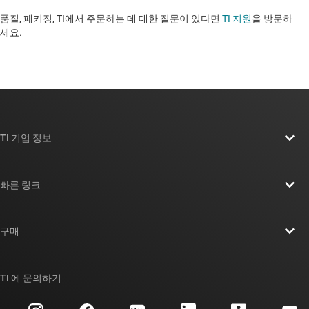
품질, 패키징, TI에서 주문하는 데 대한 질문이 있다면
TI 지원
을 방문하
세요. ​​​​​​​​​​​​​​
TI 기업 정보
TI 기업 정보 개요
빠른 링크
채용
연락처
뉴스룸
구매
TI E2E™ 설계 지원 포럼
우리의 이야기 | 칩을 만드는 사람들
TI API 제품군
대체품 검색
TI 에 문의하기
이벤트
myTI 회사 계정
고객 지원 센터