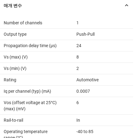
Number of channels
1
Output type
Push-Pull
Propagation delay time (µs)
24
Vs (max) (V)
8
Vs (min) (V)
2
Rating
Automotive
Iq per channel (typ) (mA)
0.0007
Vos (offset voltage at 25°C)
6
(max) (mV)
Rail-to-rail
In
Operating temperature
-40 to 85
range (°C)