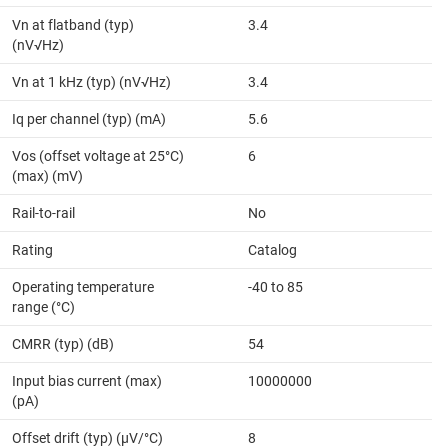
Vn at flatband (typ)
3.4
(nV√Hz)
Vn at 1 kHz (typ) (nV√Hz)
3.4
Iq per channel (typ) (mA)
5.6
Vos (offset voltage at 25°C)
6
(max) (mV)
Rail-to-rail
No
Rating
Catalog
Operating temperature
-40 to 85
range (°C)
CMRR (typ) (dB)
54
Input bias current (max)
10000000
(pA)
Offset drift (typ) (µV/°C)
8