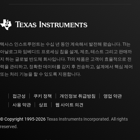
제조
주문 FAQ
품질 및 안정성
사회 공헌
공인 유통업체
myTI 계정 FAQ
텍사스 인스트루먼트는 수십 년 동안 계속해서 발전해 왔습니다. TI는
아날로그와 임베디드 프로세싱 칩을 설계, 제조, 테스트 그리고 판매까
지 하는 글로벌 반도체 회사입니다. TI의 제품은 고객이 효율적으로 전
력을 관리하고, 정확한 데이터를 감지 후 전송하고, 설계에서 핵심 제어
또는 처리 기능을 할 수 있도록 지원합니다.
접근성
쿠키 정책
개인정보 취급방침
영업 약관
사용 약관
상표
웹 사이트 의견
© Copyright 1995-
2026
Texas Instruments Incorporated. All rights
reserved.