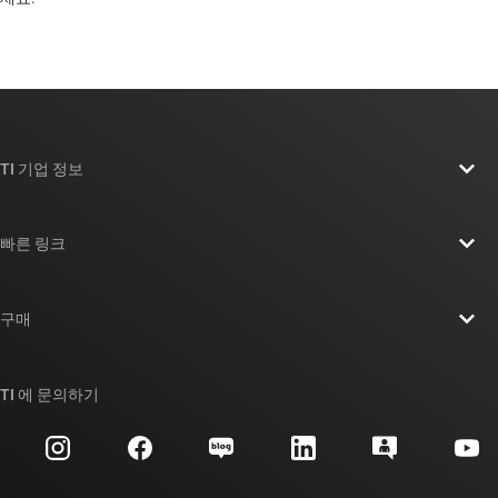
TI 기업 정보
TI 기업 정보 개요
빠른 링크
채용
연락처
뉴스룸
구매
TI E2E™ 설계 지원 포럼
우리의 이야기 | 칩을 만드는 사람들
TI API 제품군
대체품 검색
TI 에 문의하기
이벤트
myTI 회사 계정
고객 지원 센터
투자 관계
배송, 결제 및 세금
패키징