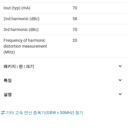
Iout (typ) (mA)
70
2nd harmonic (dBc)
58
3rd harmonic (dBc)
70
Frequency of harmonic
20
distortion measurement
(MHz)
기타 고속 연산 증폭기(GBW ≥ 50MHz) 찾기