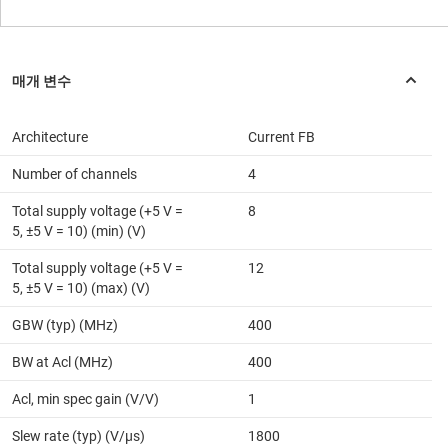
Architecture
Current FB
Number of channels
4
Total supply voltage (+5 V =
8
5, ±5 V = 10) (min) (V)
Total supply voltage (+5 V =
12
5, ±5 V = 10) (max) (V)
GBW (typ) (MHz)
400
BW at Acl (MHz)
400
Acl, min spec gain (V/V)
1
Slew rate (typ) (V/µs)
1800