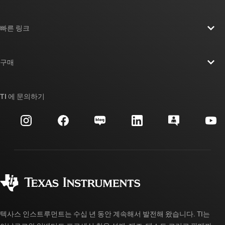
TI 기업 정보 개요
빠른 링크
채용
연락처
뉴스룸
구매
TI E2E™ 설계 지원 포럼
우리의 이야기 | 칩을 만드는 사람들
TI API 제품군
대체품 검색
TI 에 문의하기
이벤트
myTI 회사 계정
고객 지원 센터
투자 관계
배송, 결제 및 세금
패키징
제조
주문 FAQ
품질 및 안정성
사회 공헌
공인 유통업체
myTI 계정 FAQ
텍사스 인스트루먼트는 수십 년 동안 계속해서 발전해 왔습니다. TI는