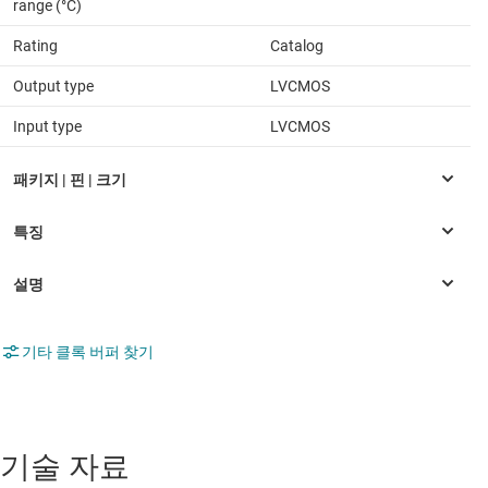
range (°C)
Rating
Catalog
Output type
LVCMOS
Input type
LVCMOS
기타 클록 버퍼 찾기
기술 자료