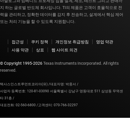
아날로그와 임베디드 프로세싱 칩을 설계, 제조, 테스트 그리고 판매까
지 하는 글로벌 반도체 회사입니다. TI의 제품은 고객이 효율적으로 전
력을 관리하고, 정확한 데이터를 감지 후 전송하고, 설계에서 핵심 제어
또는 처리 기능을 할 수 있도록 지원합니다.
접근성
쿠키 정책
개인정보 취급방침
영업 약관
사용 약관
상표
웹 사이트 의견
© Copyright 1995-
2026
Texas Instruments Incorporated. All rights
reserved.
텍사스인스트루먼트코리아(유) /
대표자명: 박중서 /
사업자 등록번호: 120-81-03090 서울특별시 강남구 영동대로 511 삼성동 무역센
타 31층 /
대표전화: 02-560-6800 /
고객센터: 070-766-32297