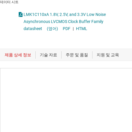
데이터 시트
LMK1C110xA 1.8V, 2.5V, and 3.3V Low Noise
Asynchronous LVCMOS Clock Buffer Family
datasheet
(영어)
PDF
|
HTML