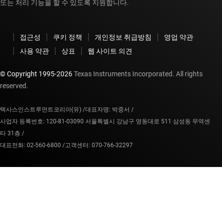
또는 처리 기능을 할 수 있도록 지원합니다.
접근성
쿠키 정책
개인정보 취급방침
영업 약관
사용 약관
상표
웹 사이트 의견
© Copyright 1995-
2026
Texas Instruments Incorporated. All rights
reserved.
텍사스인스트루먼트코리아(유) /
대표자명: 박중서 /
사업자 등록번호: 120-81-03090 서울특별시 강남구 영동대로 511 삼성동 무역센
타 31층 /
대표전화: 02-560-6800 /
고객센터: 070-766-32297