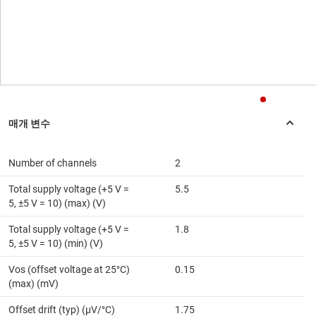
Number of channels
2
Total supply voltage (+5 V =
5.5
5, ±5 V = 10) (max) (V)
Total supply voltage (+5 V =
1.8
5, ±5 V = 10) (min) (V)
Vos (offset voltage at 25°C)
0.15
(max) (mV)
Offset drift (typ) (µV/°C)
1.75