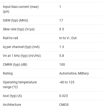
Input bias current (max)
1
(pA)
GBW (typ) (MHz)
17
Slew rate (typ) (V/µs)
9.5
Rail-to-rail
In to V-, Out
Iq per channel (typ) (mA)
1.3
Vn at 1 kHz (typ) (nV√Hz)
5.8
CMRR (typ) (dB)
100
Rating
Automotive, Military
Operating temperature
-40 to 125
range (°C)
Iout (typ) (A)
0.023
Architecture
CMOS