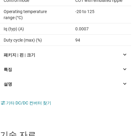
Control mode
COT with emulated ripple
Operating temperature
-20 to 125
range (°C)
Iq (typ) (A)
0.0007
Duty cycle (max) (%)
94
기타 DC/DC 컨버터 찾기
기술 자료