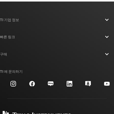
TI 기업 정보
TI 기업 정보 개요
빠른 링크
채용
연락처
뉴스룸
구매
TI E2E™ 설계 지원 포럼
우리의 이야기 | 칩을 만드는 사람들
TI API 제품군
대체품 검색
TI 에 문의하기
이벤트
myTI 회사 계정
고객 지원 센터
투자 관계
배송, 결제 및 세금
패키징
제조
주문 FAQ
품질 및 안정성
사회 공헌
공인 유통업체