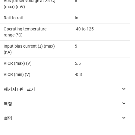
Vos (offset voltage at 25°C)
6
(max) (mV)
Rail-to-rail
In
Operating temperature
-40 to 125
range (°C)
Input bias current (±) (max)
5
(nA)
VICR (max) (V)
5.5
VICR (min) (V)
-0.3