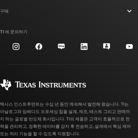
연락처
뉴스룸
구매
TI E2E™ 설계 지원 포럼
우리의 이야기 | 칩을 만드는 사람들
TI API 제품군
대체품 검색
TI 에 문의하기
이벤트
myTI 회사 계정
고객 지원 센터
투자 관계
배송, 결제 및 세금
패키징
제조
주문 FAQ
품질 및 안정성
사회 공헌
공인 유통업체
myTI 계정 FAQ
텍사스 인스트루먼트는 수십 년 동안 계속해서 발전해 왔습니다. TI는
아날로그와 임베디드 프로세싱 칩을 설계, 제조, 테스트 그리고 판매까
지 하는 글로벌 반도체 회사입니다. TI의 제품은 고객이 효율적으로 전
력을 관리하고, 정확한 데이터를 감지 후 전송하고, 설계에서 핵심 제어
또는 처리 기능을 할 수 있도록 지원합니다.