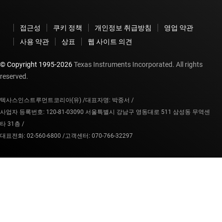
접근성
쿠키 정책
개인정보 취급방침
영업 약관
사용 약관
상표
웹 사이트 의견
© Copyright 1995-
2026
Texas Instruments Incorporated. All rights
reserved.
텍사스인스트루먼트코리아(유) /
대표자명: 박중서 /
사업자 등록번호: 120-81-03090 서울특별시 강남구 영동대로 511 삼성동 무역센
타 31층 /
대표전화: 02-560-6800 /
고객센터: 070-766-32297