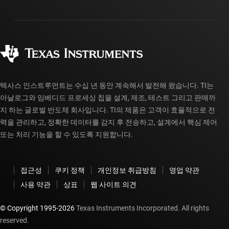
패키징
제조
주문 FAQ
품질 및 안정성
사회 공헌
공인 유통업체
myTI 계정 FAQ
텍사스 인스트루먼트는 수십 년 동안 계속해서 발전해 왔습니다. TI는
아날로그와 임베디드 프로세싱 칩을 설계, 제조, 테스트 그리고 판매까
지 하는 글로벌 반도체 회사입니다. TI의 제품은 고객이 효율적으로 전
력을 관리하고, 정확한 데이터를 감지 후 전송하고, 설계에서 핵심 제어
또는 처리 기능을 할 수 있도록 지원합니다.
접근성
쿠키 정책
개인정보 취급방침
영업 약관
사용 약관
상표
웹 사이트 의견
© Copyright 1995-
2026
Texas Instruments Incorporated. All rights
reserved.