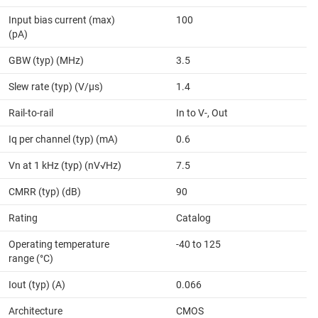
Input bias current (max)
100
(pA)
GBW (typ) (MHz)
3.5
Slew rate (typ) (V/µs)
1.4
Rail-to-rail
In to V-, Out
Iq per channel (typ) (mA)
0.6
Vn at 1 kHz (typ) (nV√Hz)
7.5
CMRR (typ) (dB)
90
Rating
Catalog
Operating temperature
-40 to 125
range (°C)
Iout (typ) (A)
0.066
Architecture
CMOS