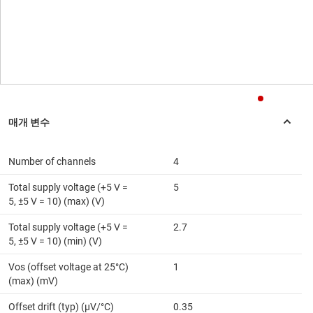
Number of channels
4
Total supply voltage (+5 V =
5
5, ±5 V = 10) (max) (V)
Total supply voltage (+5 V =
2.7
5, ±5 V = 10) (min) (V)
Vos (offset voltage at 25°C)
1
(max) (mV)
Offset drift (typ) (µV/°C)
0.35