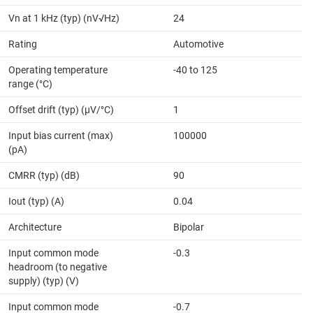
Vn at 1 kHz (typ) (nV√Hz)
24
Rating
Automotive
Operating temperature
-40 to 125
range (°C)
Offset drift (typ) (µV/°C)
1
Input bias current (max)
100000
(pA)
CMRR (typ) (dB)
90
Iout (typ) (A)
0.04
Architecture
Bipolar
Input common mode
-0.3
headroom (to negative
supply) (typ) (V)
Input common mode
-0.7