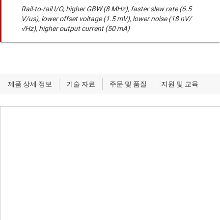
Rail-to-rail I/O, higher GBW (8 MHz), faster slew rate (6.5
V/us), lower offset voltage (1.5 mV), lower noise (18 nV/
√Hz), higher output current (50 mA)