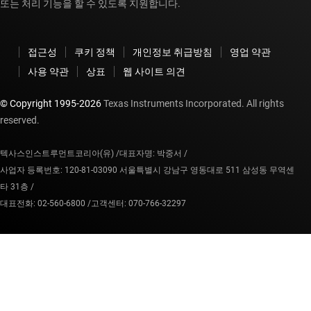
또는 처리 기능을 할 수 있도록 지원합니다.
접근성
쿠키 정책
개인정보 취급방침
영업 약관
사용 약관
상표
웹 사이트 의견
© Copyright 1995-
2026
Texas Instruments Incorporated. All rights
reserved.
텍사스인스트루먼트코리아(유) /
대표자명: 박중서 /
사업자 등록번호: 120-81-03090 서울특별시 강남구 영동대로 511 삼성동 무역센
타 31층 /
대표전화: 02-560-6800 /
고객센터: 070-766-32297