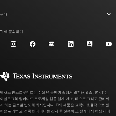
채용
연락처
뉴스룸
구매
TI E2E™ 설계 지원 포럼
우리의 이야기 | 칩을 만드는 사람들
TI API 제품군
대체품 검색
TI 에 문의하기
이벤트
myTI 회사 계정
고객 지원 센터
투자 관계
배송, 결제 및 세금
패키징
제조
주문 FAQ
품질 및 안정성
사회 공헌
공인 유통업체
myTI 계정 FAQ
텍사스 인스트루먼트는 수십 년 동안 계속해서 발전해 왔습니다. TI는
아날로그와 임베디드 프로세싱 칩을 설계, 제조, 테스트 그리고 판매까
지 하는 글로벌 반도체 회사입니다. TI의 제품은 고객이 효율적으로 전
력을 관리하고, 정확한 데이터를 감지 후 전송하고, 설계에서 핵심 제어