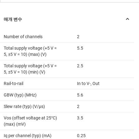
Number of channels
2
Total supply voltage (+5 V =
5.5
5, ±5 V = 10) (max) (V)
Total supply voltage (+5 V =
2.5
5, ±5 V = 10) (min) (V)
Rail-to-rail
In to V-, Out
GBW (typ) (MHz)
5.6
Slew rate (typ) (V/µs)
2
Vos (offset voltage at 25°C)
3.5
(max) (mV)
Iq per channel (typ) (mA)
0.25