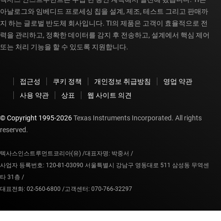
아날로그와 임베디드 프로세싱 칩을 설계, 제조, 테스트 그리고 판매까
지 하는 글로벌 반도체 회사입니다. TI의 제품은 고객이 효율적으로 전
력을 관리하고, 정확한 데이터를 감지 후 전송하고, 설계에서 핵심 제어
또는 처리 기능을 할 수 있도록 지원합니다.
접근성
쿠키 정책
개인정보 취급방침
영업 약관
사용 약관
상표
웹 사이트 의견
© Copyright 1995-
2026
Texas Instruments Incorporated. All rights
reserved.
텍사스인스트루먼트코리아(유) /
대표자명: 박중서 /
사업자 등록번호: 120-81-03090 서울특별시 강남구 영동대로 511 삼성동 무역센
타 31층 /
대표전화: 02-560-6800 /
고객센터: 070-766-32297