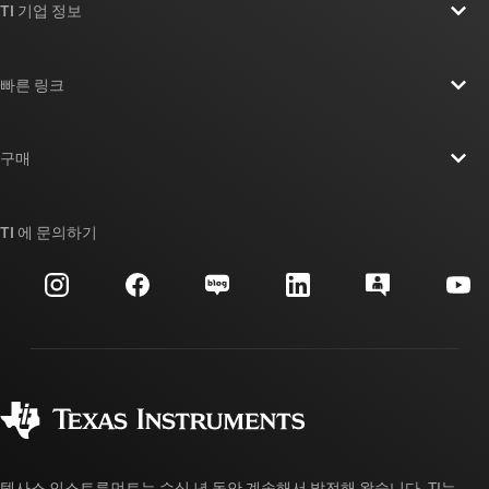
TI 기업 정보
TI 기업 정보 개요
빠른 링크
채용
연락처
뉴스룸
구매
TI E2E™ 설계 지원 포럼
우리의 이야기 | 칩을 만드는 사람들
TI API 제품군
대체품 검색
TI 에 문의하기
이벤트
myTI 회사 계정
고객 지원 센터
투자 관계
배송, 결제 및 세금
패키징
제조
주문 FAQ
품질 및 안정성
사회 공헌
공인 유통업체
myTI 계정 FAQ
텍사스 인스트루먼트는 수십 년 동안 계속해서 발전해 왔습니다. TI는