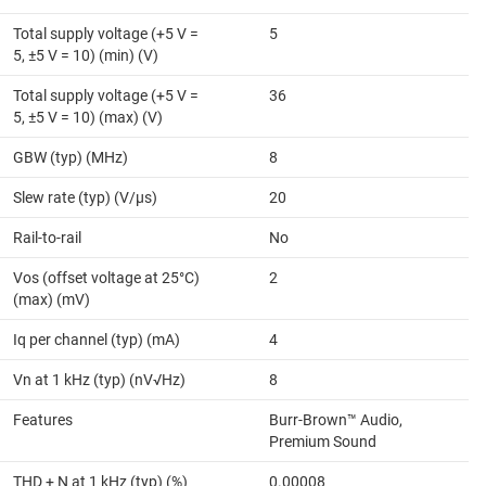
Total supply voltage (+5 V =
5
5, ±5 V = 10) (min) (V)
Total supply voltage (+5 V =
36
5, ±5 V = 10) (max) (V)
GBW (typ) (MHz)
8
Slew rate (typ) (V/µs)
20
Rail-to-rail
No
Vos (offset voltage at 25°C)
2
(max) (mV)
Iq per channel (typ) (mA)
4
Vn at 1 kHz (typ) (nV√Hz)
8
Features
Burr-Brown™ Audio,
Premium Sound
THD + N at 1 kHz (typ) (%)
0.00008