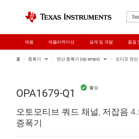
제품
애플리케이션
설계 및 개발
품질 
홈
/
증폭기
/
연산 증폭기 (op amps)
/
오디오 연산
DLP 제품
Other amplifiers
RF 및 마이크로파
계측 증폭기
OPA1679-Q1
다이 및 웨이퍼 서비스
비교기
오토모티브 쿼드 채널, 저잡음 4.5n
데이터 컨버터
연산 증폭기 (op amps)
증폭기
로직 및 전압 변환
완전 차동 증폭기