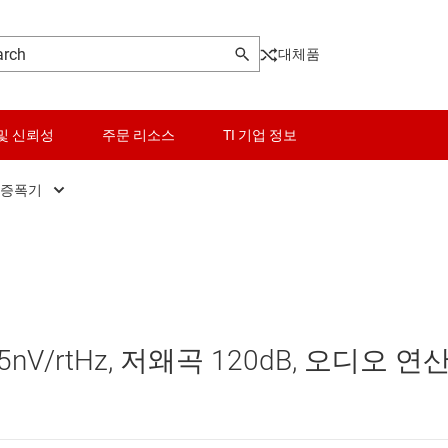
대체품
및 신뢰성
주문 리소스
TI 기업 정보
 증폭기
고속 연산 증폭기(GBW ≥ 50MHz)
센서
범용 연산 증폭기
스위치 및 멀티플렉서
오디오 연산 증폭기
오디오, 햅틱, 피에조
V/rtHz, 저왜곡 120dB, 오디오 연
전력 연산 증폭기
인터페이스
정밀 연산 증폭기(Vos<1mV)
전력 관리