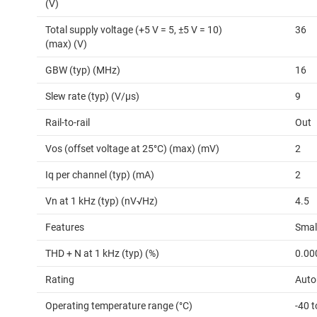
(V)
Total supply voltage (+5 V = 5, ±5 V = 10)
36
(max) (V)
GBW (typ) (MHz)
16
Slew rate (typ) (V/µs)
9
Rail-to-rail
Out
Vos (offset voltage at 25°C) (max) (mV)
2
Iq per channel (typ) (mA)
2
Vn at 1 kHz (typ) (nV√Hz)
4.5
Features
Small
THD + N at 1 kHz (typ) (%)
0.00
Rating
Auto
Operating temperature range (°C)
-40 