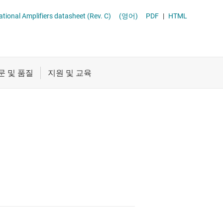
절연
ional Amplifiers datasheet (Rev. C)
(영어)
PDF
|
HTML
증폭기
클록 및 타이밍
 증폭기(PGA 및 VGA)
패시브 및 개별