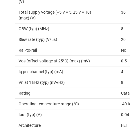
(V)
Total supply voltage (+5 V = 5, ±5 V = 10)
36
(max) (V)
GBW (typ) (MHz)
8
Slew rate (typ) (V/µs)
20
Rail-to-rail
No
Vos (offset voltage at 25°C) (max) (mV)
0.5
Iq per channel (typ) (mA)
4
Vn at 1 kHz (typ) (nV√Hz)
8
Rating
Cata
Operating temperature range (°C)
-40 
Iout (typ) (A)
0.04
Architecture
FET