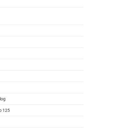
log
to 125