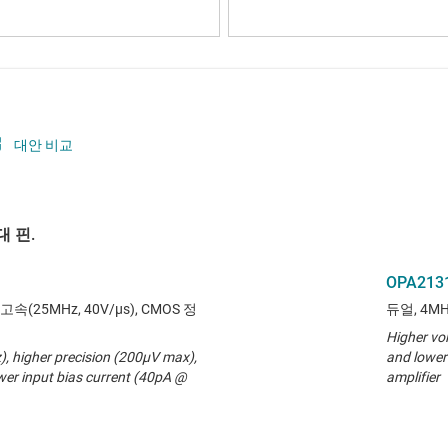
대안 비교
 핀.
OPA213
고속(25MHz, 40V/µs), CMOS 정
듀얼, 4MH
Higher vo
, higher precision (200µV max),
and lower
wer input bias current (40pA @
amplifier