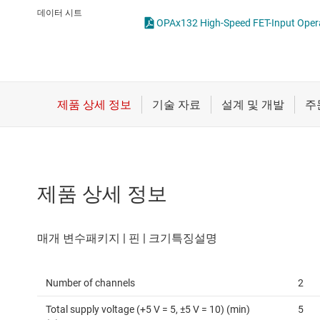
마이크로컨트롤러(MCU) 및 프로세서
전류 감지 증폭기
데이터 시트
OPAx132 High-Speed FET-Input Operat
모터 드라이버
차동 증폭기
무선 연결
특수 기능 증폭기
배터리 관리 IC
프로그래밍 가능한 가변적 게인
제품 상세 정보
Number of channels
2
Total supply voltage (+5 V = 5, ±5 V = 10) (min)
5