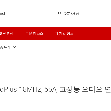
대체품
및 신뢰성
주문 리소스
TI 기업 정보
 증폭기
고속 연산 증폭기(GBW ≥ 50MHz)
센서
범용 연산 증폭기
스위치 및 멀티플렉서
오디오 연산 증폭기
오디오, 햅틱, 피에조
Plus™ 8MHz, 5pA, 고성능 오디오 
전력 연산 증폭기
인터페이스
정밀 연산 증폭기(Vos<1mV)
전력 관리