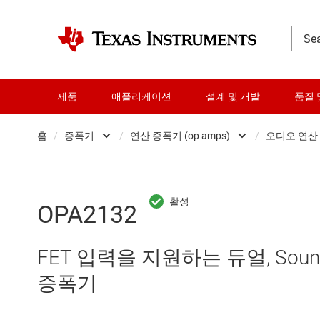
제품
애플리케이션
설계 및 개발
품질 
홈
/
증폭기
/
연산 증폭기 (op amps)
/
오디오 연산
DLP 제품
Other amplifiers
RF 및 마이크로파
계측 증폭기
OPA2132
다이 및 웨이퍼 서비스
비교기
FET 입력을 지원하는 듀얼, Sound
데이터 컨버터
연산 증폭기 (op amps)
증폭기
로직 및 전압 변환
완전 차동 증폭기