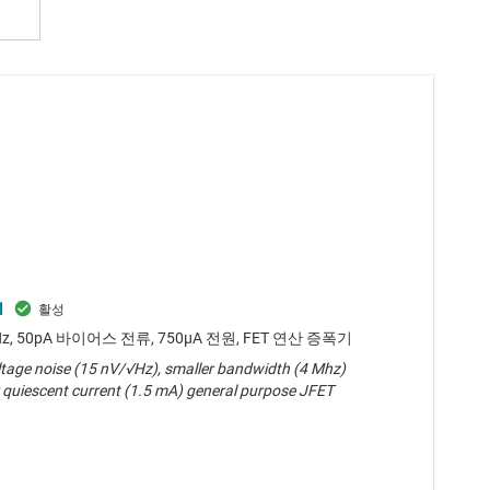
1
z, 50pA 바이어스 전류, 750µA 전원, FET 연산 증폭기
ltage noise (15 nV/√Hz), smaller bandwidth (4 Mhz)
 quiescent current (1.5 mA) general purpose JFET