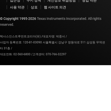
접근성
쿠키 정책
개인정보 취급방침
영업 약관
사용 약관
상표
웹 사이트 의견
© Copyright 1995-
2026
Texas Instruments Incorporated. All rights
reserved.
텍사스인스트루먼트코리아(유) /
대표자명: 박중서 /
사업자 등록번호: 120-81-03090 서울특별시 강남구 영동대로 511 삼성동 무역센
타 31층 /
대표전화: 02-560-6800 /
고객센터: 070-766-32297