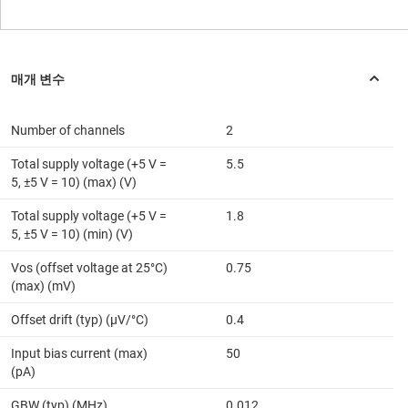
Number of channels
2
Total supply voltage (+5 V =
5.5
5, ±5 V = 10) (max) (V)
Total supply voltage (+5 V =
1.8
5, ±5 V = 10) (min) (V)
Vos (offset voltage at 25°C)
0.75
(max) (mV)
Offset drift (typ) (µV/°C)
0.4
Input bias current (max)
50
(pA)
GBW (typ) (MHz)
0.012