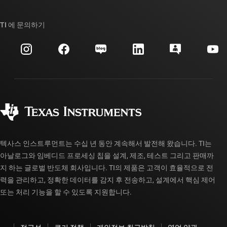
TI E2E™ 설계 지원 포럼
우리의 이야기 | 칩을 만드는 사람들
TI API 제품군
대체품 검색
TI 에 문의하기
이벤트
myTI 회사 계정
고객 지원 센터
투자 관계
배송, 결제 및 세금
패키징
제조
주문 FAQ
품질 및 안정성
사회 공헌
공인 유통업체
myTI 계정 FAQ
텍사스 인스트루먼트는 수십 년 동안 계속해서 발전해 왔습니다. TI는
아날로그와 임베디드 프로세싱 칩을 설계, 제조, 테스트 그리고 판매까
지 하는 글로벌 반도체 회사입니다. TI의 제품은 고객이 효율적으로 전
력을 관리하고, 정확한 데이터를 감지 후 전송하고, 설계에서 핵심 제어
또는 처리 기능을 할 수 있도록 지원합니다.