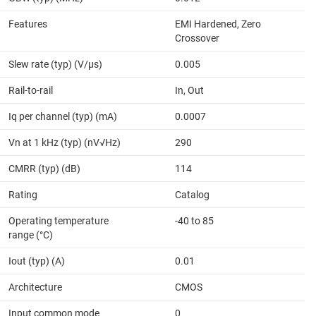
Features
EMI Hardened, Zero
Crossover
Slew rate (typ) (V/µs)
0.005
Rail-to-rail
In, Out
Iq per channel (typ) (mA)
0.0007
Vn at 1 kHz (typ) (nV√Hz)
290
CMRR (typ) (dB)
114
Rating
Catalog
Operating temperature
-40 to 85
range (°C)
Iout (typ) (A)
0.01
Architecture
CMOS
Input common mode
0