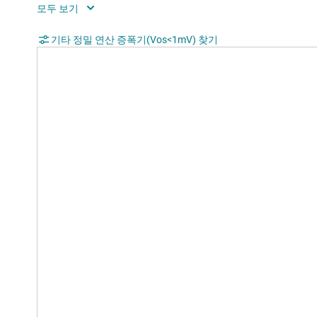
Operating temperature range (°C)
-40 
기타 정밀 연산 증폭기(Vos<1mV) 찾기
TI functional safety category
Func
Iout (typ) (A)
0.03
Architecture
CMO
Input common mode headroom (to negative
-0.1
supply) (typ) (V)
Input common mode headroom (to positive
0.1
supply) (typ) (V)
Output swing headroom (to negative supply)
0.01
(typ) (V)
Output swing headroom (to positive supply)
-0.0
(typ) (V)
THD + N at 1 kHz (typ) (%)
0.00