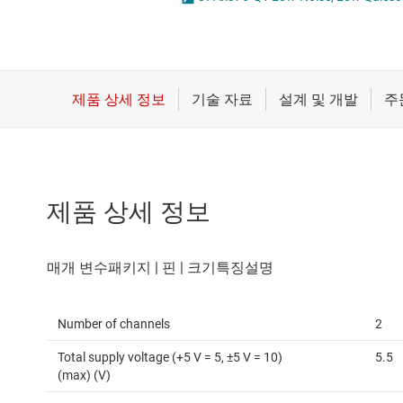
마이크로컨트롤러(MCU) 및 프로세서
전류 감지 증폭기
모터 드라이버
차동 증폭기
무선 연결
특수 기능 증폭기
배터리 관리 IC
프로그래밍 가능한 가변적 게인
제품 상세 정보
Number of channels
2
Total supply voltage (+5 V = 5, ±5 V = 10)
5.5
(max) (V)