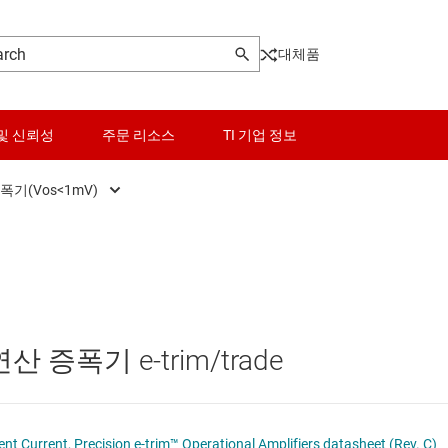
대체품
및 신뢰성
주문 리소스
TI 기업 정보
폭기(Vos<1mV)
고속 연산 증폭기(GBW ≥ 50MHz)
센서
범용 연산 증폭기
스위치 및 멀티플렉서
오디오 연산 증폭기
오디오, 햅틱, 피에조
증폭기 e-trim/trade
전력 연산 증폭기
인터페이스
정밀 연산 증폭기(Vos<1mV)
전력 관리
 Current, Precision e-trim™ Operational Amplifiers datasheet (Rev. C)