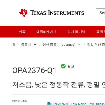
제품
애플리케이션
설계 및 개발
품질 
홈
/
증폭기
/
연산 증폭기 (op amps)
/
정밀 연산 증
DLP 제품
Other amplifiers
RF 및 마이크로파
계측 증폭기
OPA2376-Q1
다이 및 웨이퍼 서비스
비교기
저소음, 낮은 정동작 전류, 정밀 연산 
데이터 컨버터
연산 증폭기 (op amps)
로직 및 전압 변환
완전 차동 증폭기
데이터 시트
OPAx376-Q1 Low-Noise, Low Quiescent