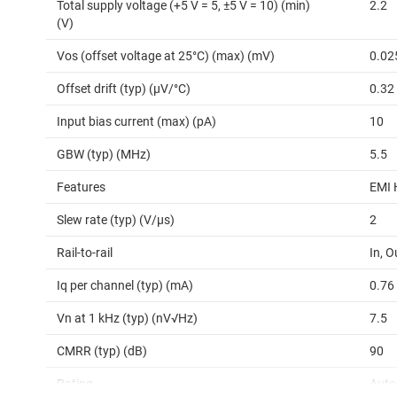
Total supply voltage (+5 V = 5, ±5 V = 10) (min)
2.2
(V)
Vos (offset voltage at 25°C) (max) (mV)
0.02
Offset drift (typ) (µV/°C)
0.32
Input bias current (max) (pA)
10
GBW (typ) (MHz)
5.5
Features
EMI 
Slew rate (typ) (V/µs)
2
Rail-to-rail
In, O
Iq per channel (typ) (mA)
0.76
Vn at 1 kHz (typ) (nV√Hz)
7.5
CMRR (typ) (dB)
90
Rating
Auto