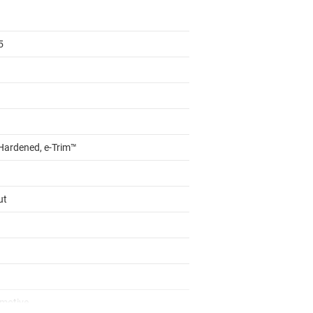
5
Hardened, e-Trim™
ut
motive