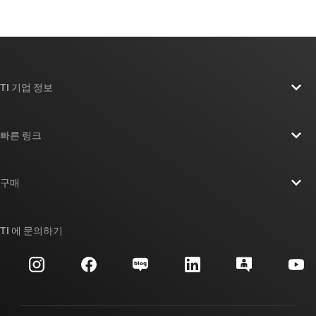
TI 기업 정보
TI 기업 정보 개요
빠른 링크
채용
연락처
뉴스룸
구매
TI E2E™ 설계 지원 포럼
우리의 이야기 | 칩을 만드는 사람들
TI API 제품군
대체품 검색
TI 에 문의하기
이벤트
myTI 회사 계정
고객 지원 센터
투자 관계
배송, 결제 및 세금
패키징
제조
주문 FAQ