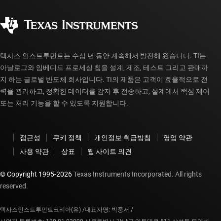
품질 및 안정성
사회 공헌
공인 유통업체
myTI 계정 FAQ
텍사스 인스트루먼트는 수십 년 동안 계속해서 발전해 왔습니다. TI는
아날로그와 임베디드 프로세싱 칩을 설계, 제조, 테스트 그리고 판매까
지 하는 글로벌 반도체 회사입니다. TI의 제품은 고객이 효율적으로 전
력을 관리하고, 정확한 데이터를 감지 후 전송하고, 설계에서 핵심 제어
또는 처리 기능을 할 수 있도록 지원합니다.
접근성
쿠키 정책
개인정보 취급방침
영업 약관
사용 약관
상표
웹 사이트 의견
© Copyright 1995-
2026
Texas Instruments Incorporated. All rights
reserved.
텍사스인스트루먼트코리아(유) /
대표자명: 박중서 /