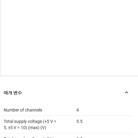
Number of channels
4
Total supply voltage (+5 V =
5.5
5, ±5 V = 10) (max) (V)