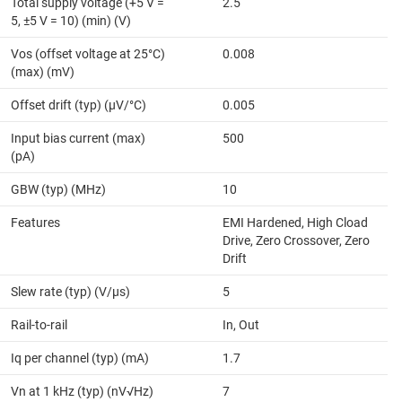
Total supply voltage (+5 V =
2.5
5, ±5 V = 10) (min) (V)
Vos (offset voltage at 25°C)
0.008
(max) (mV)
Offset drift (typ) (µV/°C)
0.005
Input bias current (max)
500
(pA)
GBW (typ) (MHz)
10
Features
EMI Hardened, High Cload
Drive, Zero Crossover, Zero
Drift
Slew rate (typ) (V/µs)
5
Rail-to-rail
In, Out
Iq per channel (typ) (mA)
1.7
Vn at 1 kHz (typ) (nV√Hz)
7