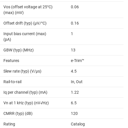
Vos (offset voltage at 25°C)
0.06
(max) (mV)
Offset drift (typ) (µV/°C)
0.16
Input bias current (max)
1
(pA)
GBW (typ) (MHz)
13
Features
e-Trim™
Slew rate (typ) (V/µs)
4.5
Rail-to-rail
In, Out
Iq per channel (typ) (mA)
1.22
Vn at 1 kHz (typ) (nV√Hz)
6.5
CMRR (typ) (dB)
120
Rating
Catalog