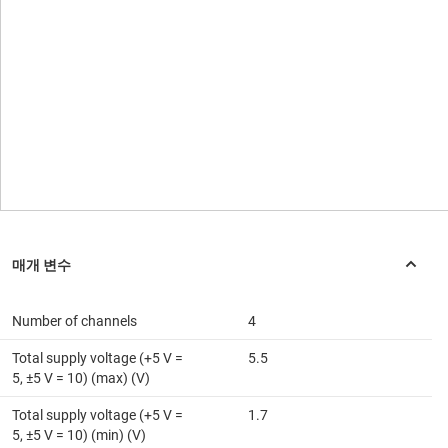
Number of channels
4
Total supply voltage (+5 V =
5.5
5, ±5 V = 10) (max) (V)
Total supply voltage (+5 V =
1.7
5, ±5 V = 10) (min) (V)