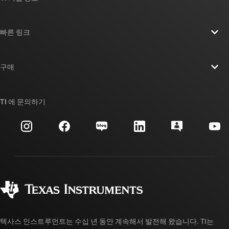
TI 기업 정보 개요
빠른 링크
채용
연락처
뉴스룸
구매
TI E2E™ 설계 지원 포럼
우리의 이야기 | 칩을 만드는 사람들
TI API 제품군
대체품 검색
TI 에 문의하기
이벤트
myTI 회사 계정
고객 지원 센터
투자 관계
배송, 결제 및 세금
패키징
제조
주문 FAQ
품질 및 안정성
사회 공헌
공인 유통업체
myTI 계정 FAQ
텍사스 인스트루먼트는 수십 년 동안 계속해서 발전해 왔습니다. TI는