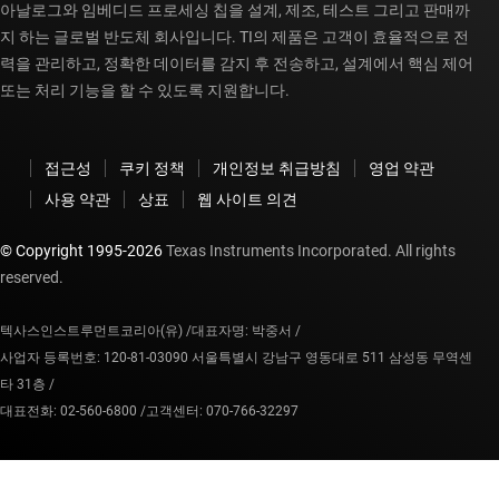
아날로그와 임베디드 프로세싱 칩을 설계, 제조, 테스트 그리고 판매까
지 하는 글로벌 반도체 회사입니다. TI의 제품은 고객이 효율적으로 전
력을 관리하고, 정확한 데이터를 감지 후 전송하고, 설계에서 핵심 제어
또는 처리 기능을 할 수 있도록 지원합니다.
접근성
쿠키 정책
개인정보 취급방침
영업 약관
사용 약관
상표
웹 사이트 의견
© Copyright 1995-
2026
Texas Instruments Incorporated. All rights
reserved.
텍사스인스트루먼트코리아(유) /
대표자명: 박중서 /
사업자 등록번호: 120-81-03090 서울특별시 강남구 영동대로 511 삼성동 무역센
타 31층 /
대표전화: 02-560-6800 /
고객센터: 070-766-32297