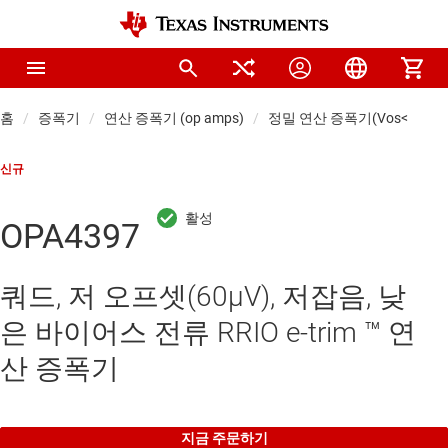
홈
증폭기
연산 증폭기 (op amps)
정밀 연산 증폭기(Vos<1mV)
신규
OPA4397
쿼드, 저 오프셋(60µV), 저잡음, 낮
은 바이어스 전류 RRIO e-trim ™ 연
산 증폭기
지금 주문하기