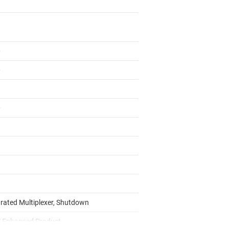
0
0
0
grated Multiplexer, Shutdown
l Enhanced Product