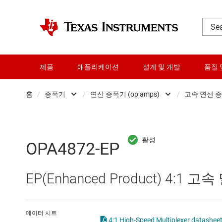
제품
애플리케이션
설계 및 개발
품질 
홈
/
증폭기
/
연산 증폭기 (op amps)
/
고속 연산 증폭
DLP 제품
Other amplifiers
RF 및 마이크로파
계측 증폭기
OPA4872-EP
다이 및 웨이퍼 서비스
비교기
EP(Enhanced Product) 4:1
데이터 컨버터
연산 증폭기 (op amps)
로직 및 전압 변환
완전 차동 증폭기
데이터 시트
4:1 High-Speed Multiplexer datashee