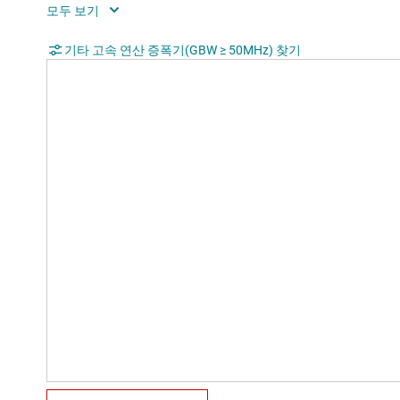
Operating temperature range (°C)
-55 
기타 고속 연산 증폭기(GBW ≥ 50MHz) 찾기
Input bias current (max) (pA)
200
Offset drift (typ) (µV/°C)
30
Iout (typ) (mA)
75
2nd harmonic (dBc)
60
3rd harmonic (dBc)
78
Frequency of harmonic distortion
10
measurement (MHz)