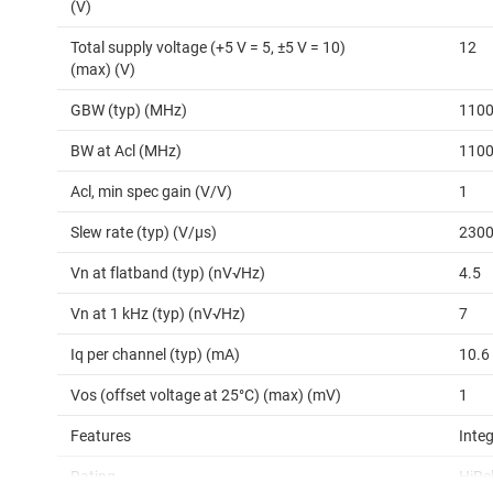
(V)
Total supply voltage (+5 V = 5, ±5 V = 10)
12
(max) (V)
GBW (typ) (MHz)
110
BW at Acl (MHz)
110
Acl, min spec gain (V/V)
1
Slew rate (typ) (V/µs)
230
Vn at flatband (typ) (nV√Hz)
4.5
Vn at 1 kHz (typ) (nV√Hz)
7
Iq per channel (typ) (mA)
10.6
Vos (offset voltage at 25°C) (max) (mV)
1
Features
Inte
Rating
HiRe