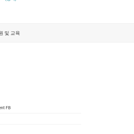
절연
증폭기
클록 및 타이밍
 증폭기(PGA 및 VGA)
패시브 및 개별
ent FB