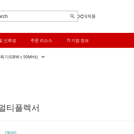
대체품
및 신뢰성
주문 리소스
TI 기업 정보
기(GBW ≥ 50MHz)
고속 연산 증폭기(GBW ≥ 50MHz)
센서
범용 연산 증폭기
스위치 및 멀티플렉서
오디오 연산 증폭기
오디오, 햅틱, 피에조
 고속 멀티플렉서
전력 연산 증폭기
인터페이스
정밀 연산 증폭기(Vos<1mV)
전력 관리
t
(영어)