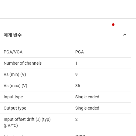
PGA/VGA
PGA
Number of channels
1
Vs (min) (V)
9
Vs (max) (V)
36
Input type
Single-ended
Output type
Single-ended
Input offset drift (±) (typ)
2
(µV/°C)