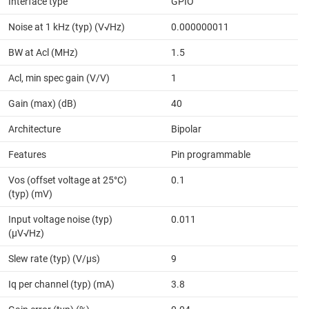
Interface type
GPIO
Noise at 1 kHz (typ) (V√Hz)
0.000000011
BW at Acl (MHz)
1.5
Acl, min spec gain (V/V)
1
Gain (max) (dB)
40
Architecture
Bipolar
Features
Pin programmable
Vos (offset voltage at 25°C)
0.1
(typ) (mV)
Input voltage noise (typ)
0.011
(µV√Hz)
Slew rate (typ) (V/µs)
9
Iq per channel (typ) (mA)
3.8