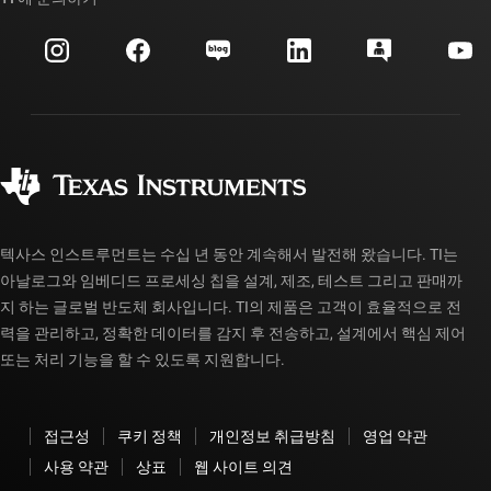
이벤트
myTI 회사 계정
고객 지원 센터
투자 관계
배송, 결제 및 세금
패키징
제조
주문 FAQ
품질 및 안정성
사회 공헌
공인 유통업체
myTI 계정 FAQ
텍사스 인스트루먼트는 수십 년 동안 계속해서 발전해 왔습니다. TI는
아날로그와 임베디드 프로세싱 칩을 설계, 제조, 테스트 그리고 판매까
지 하는 글로벌 반도체 회사입니다. TI의 제품은 고객이 효율적으로 전
력을 관리하고, 정확한 데이터를 감지 후 전송하고, 설계에서 핵심 제어
또는 처리 기능을 할 수 있도록 지원합니다.
접근성
쿠키 정책
개인정보 취급방침
영업 약관
사용 약관
상표
웹 사이트 의견