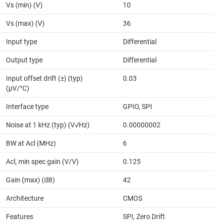
Vs (min) (V)
10
Vs (max) (V)
36
Input type
Differential
Output type
Differential
Input offset drift (±) (typ)
0.03
(µV/°C)
Interface type
GPIO, SPI
Noise at 1 kHz (typ) (V√Hz)
0.00000002
BW at Acl (MHz)
6
Acl, min spec gain (V/V)
0.125
Gain (max) (dB)
42
Architecture
CMOS
Features
SPI, Zero Drift