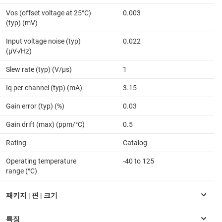
Vos (offset voltage at 25°C)
0.003
(typ) (mV)
Input voltage noise (typ)
0.022
(µV√Hz)
Slew rate (typ) (V/µs)
1
Iq per channel (typ) (mA)
3.15
Gain error (typ) (%)
0.03
Gain drift (max) (ppm/°C)
0.5
Rating
Catalog
Operating temperature
-40 to 125
range (°C)