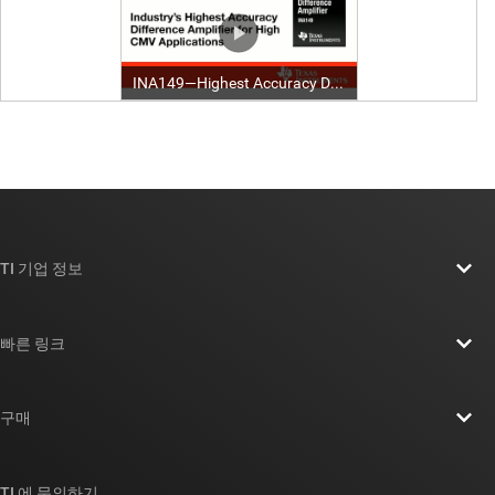
TI 기업 정보
TI 기업 정보 개요
빠른 링크
채용
연락처
뉴스룸
구매
TI E2E™ 설계 지원 포럼
우리의 이야기 | 칩을 만드는 사람들
TI API 제품군
대체품 검색
TI 에 문의하기