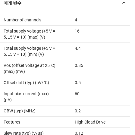
Number of channels
4
Total supply voltage (+5 V =
16
5, ±5 V = 10) (max) (V)
Total supply voltage (+5 V =
4.4
5, ±5 V = 10) (min) (V)
Vos (offset voltage at 25°C)
0.85
(max) (mV)
Offset drift (typ) (µV/°C)
0.5
Input bias current (max)
60
(pA)
GBW (typ) (MHz)
0.2
Features
High Cload Drive
Slew rate (typ) (V/µs)
0.12