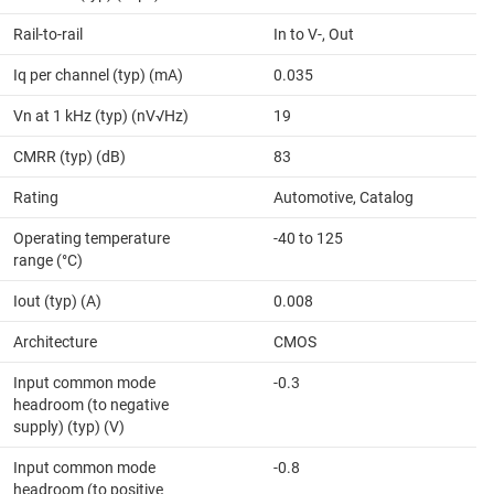
Rail-to-rail
In to V-, Out
Iq per channel (typ) (mA)
0.035
Vn at 1 kHz (typ) (nV√Hz)
19
CMRR (typ) (dB)
83
Rating
Automotive, Catalog
Operating temperature
-40 to 125
range (°C)
Iout (typ) (A)
0.008
Architecture
CMOS
Input common mode
-0.3
headroom (to negative
supply) (typ) (V)
Input common mode
-0.8
headroom (to positive