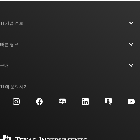
TI 기업 정보
TI 기업 정보 개요
빠른 링크
채용
연락처
뉴스룸
구매
TI E2E™ 설계 지원 포럼
우리의 이야기 | 칩을 만드는 사람들
TI API 제품군
대체품 검색
TI 에 문의하기
이벤트
myTI 회사 계정
고객 지원 센터
투자 관계
배송, 결제 및 세금
패키징
제조
주문 FAQ
품질 및 안정성
사회 공헌
공인 유통업체