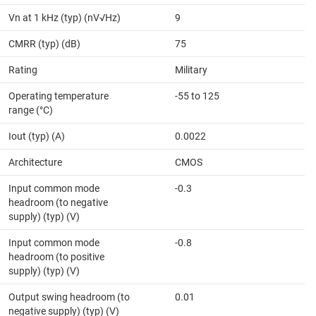
Vn at 1 kHz (typ) (nV√Hz)
9
CMRR (typ) (dB)
75
Rating
Military
Operating temperature
-55 to 125
range (°C)
Iout (typ) (A)
0.0022
Architecture
CMOS
Input common mode
-0.3
headroom (to negative
supply) (typ) (V)
Input common mode
-0.8
headroom (to positive
supply) (typ) (V)
Output swing headroom (to
0.01
negative supply) (typ) (V)