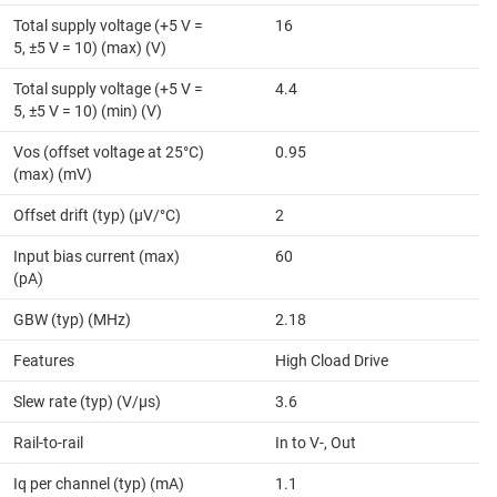
Total supply voltage (+5 V =
16
5, ±5 V = 10) (max) (V)
Total supply voltage (+5 V =
4.4
5, ±5 V = 10) (min) (V)
Vos (offset voltage at 25°C)
0.95
(max) (mV)
Offset drift (typ) (µV/°C)
2
Input bias current (max)
60
(pA)
GBW (typ) (MHz)
2.18
Features
High Cload Drive
Slew rate (typ) (V/µs)
3.6
Rail-to-rail
In to V-, Out
Iq per channel (typ) (mA)
1.1