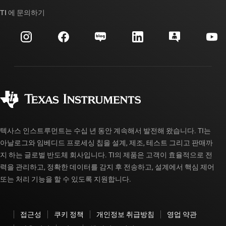
우리의 이야기 | 칩을 만드는 사람들
TI API 제품군
대체품 검색
TI 에 문의하기
이벤트
myTI 회사 계정
고객 지원 센터
투자 관계
배송, 결제 및 세금
패키징
제조
주문 FAQ
품질 및 안정성
사회 공헌
공인 유통업체
myTI 계정 FAQ
텍사스 인스트루먼트는 수십 년 동안 계속해서 발전해 왔습니다. TI는
아날로그와 임베디드 프로세싱 칩을 설계, 제조, 테스트 그리고 판매까
지 하는 글로벌 반도체 회사입니다. TI의 제품은 고객이 효율적으로 전
력을 관리하고, 정확한 데이터를 감지 후 전송하고, 설계에서 핵심 제어
또는 처리 기능을 할 수 있도록 지원합니다.
접근성
쿠키 정책
개인정보 취급방침
영업 약관