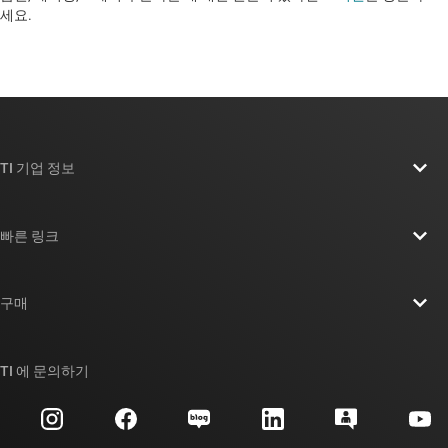
세요. ​​​​​​​​​​​​​​
TI 기업 정보
TI 기업 정보 개요
빠른 링크
채용
연락처
뉴스룸
구매
TI E2E™ 설계 지원 포럼
우리의 이야기 | 칩을 만드는 사람들
TI API 제품군
대체품 검색
TI 에 문의하기
이벤트
myTI 회사 계정
고객 지원 센터
투자 관계
배송, 결제 및 세금