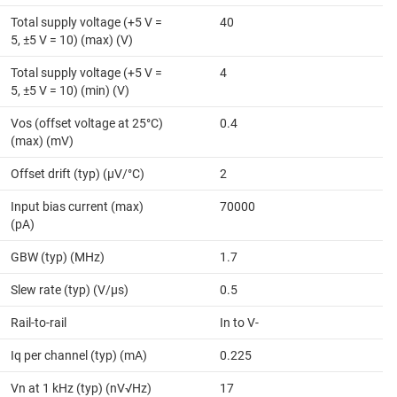
Total supply voltage (+5 V =
40
5, ±5 V = 10) (max) (V)
Total supply voltage (+5 V =
4
5, ±5 V = 10) (min) (V)
Vos (offset voltage at 25°C)
0.4
(max) (mV)
Offset drift (typ) (µV/°C)
2
Input bias current (max)
70000
(pA)
GBW (typ) (MHz)
1.7
Slew rate (typ) (V/µs)
0.5
Rail-to-rail
In to V-
Iq per channel (typ) (mA)
0.225
Vn at 1 kHz (typ) (nV√Hz)
17