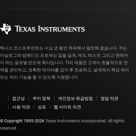
패키징
제조
주문 FAQ
품질 및 안정성
사회 공헌
공인 유통업체
myTI 계정 FAQ
텍사스 인스트루먼트는 수십 년 동안 계속해서 발전해 왔습니다. TI는
아날로그와 임베디드 프로세싱 칩을 설계, 제조, 테스트 그리고 판매까
지 하는 글로벌 반도체 회사입니다. TI의 제품은 고객이 효율적으로 전
력을 관리하고, 정확한 데이터를 감지 후 전송하고, 설계에서 핵심 제어
또는 처리 기능을 할 수 있도록 지원합니다.
접근성
쿠키 정책
개인정보 취급방침
영업 약관
사용 약관
상표
웹 사이트 의견
© Copyright 1995-
2026
Texas Instruments Incorporated. All rights
reserved.