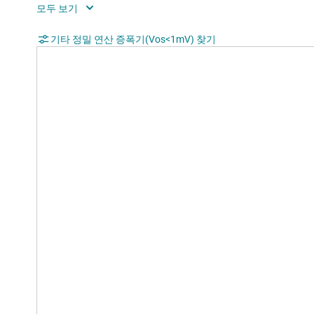
Iout (typ) (A)
0.03
기타 정밀 연산 증폭기(Vos<1mV) 찾기
Architecture
Bipo
Input common mode headroom (to negative
2
supply) (typ) (V)
Input common mode headroom (to positive
-2
supply) (typ) (V)
Output swing headroom (to negative supply)
1.5
(typ) (V)
Output swing headroom (to positive supply)
-1.8
(typ) (V)
THD + N at 1 kHz (typ) (%)
0.00