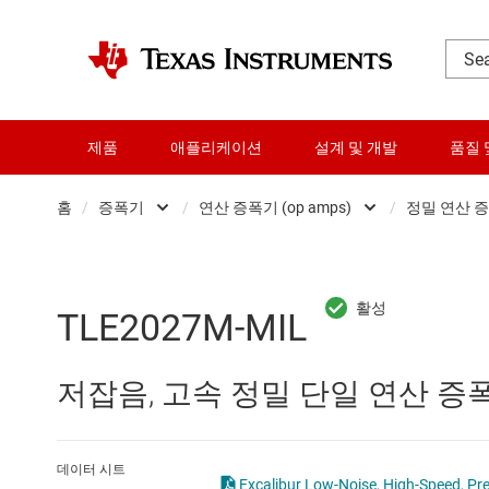
제품
애플리케이션
설계 및 개발
품질 
홈
/
증폭기
/
연산 증폭기 (op amps)
/
정밀 연산 증
DLP 제품
Other amplifiers
RF 및 마이크로파
계측 증폭기
TLE2027M-MIL
다이 및 웨이퍼 서비스
비교기
저잡음, 고속 정밀 단일 연산 증
데이터 컨버터
연산 증폭기 (op amps)
로직 및 전압 변환
완전 차동 증폭기
데이터 시트
Excalibur Low-Noise, High-Speed, Pre