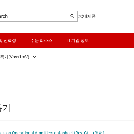
대체품
및 신뢰성
주문 리소스
TI 기업 정보
폭기(Vos<1mV)
고속 연산 증폭기(GBW ≥ 50MHz)
센서
범용 연산 증폭기
스위치 및 멀티플렉서
오디오 연산 증폭기
오디오, 햅틱, 피에조
폭기
전력 연산 증폭기
인터페이스
정밀 연산 증폭기(Vos<1mV)
전력 관리
cision Operational Amplifiers datasheet (Rev. C)
(영어)