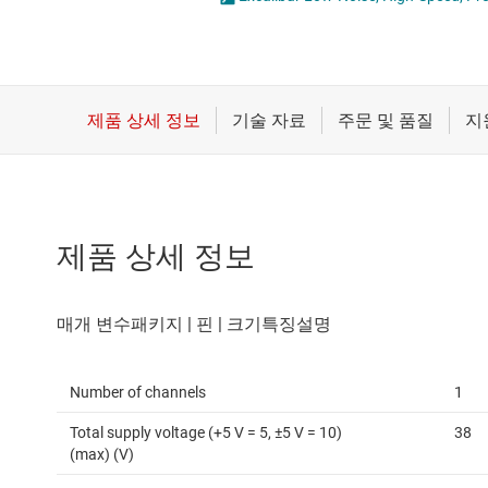
마이크로컨트롤러(MCU) 및 프로세서
전류 감지 증폭기
모터 드라이버
차동 증폭기
무선 연결
특수 기능 증폭기
배터리 관리 IC
프로그래밍 가능한 가변적 게인
제품 상세 정보
Number of channels
1
Total supply voltage (+5 V = 5, ±5 V = 10)
38
(max) (V)