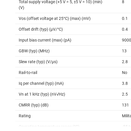
Total supply voltage (+5 V = 5, ±5 V = 10) (min)
8
(V)
Vos (offset voltage at 25°C) (max) (mV)
0.1
Offset drift (typ) (µV/°C)
0.4
Input bias current (max) (pA)
900
GBW (typ) (MHz)
13
Slew rate (typ) (V/µs)
2.8
Rail-to-rail
No
Iq per channel (typ) (mA)
3.8
Vn at 1 kHz (typ) (nV√Hz)
2.5
CMRR (typ) (dB)
131
Rating
Milit
Operating temperature range (°C)
-55 