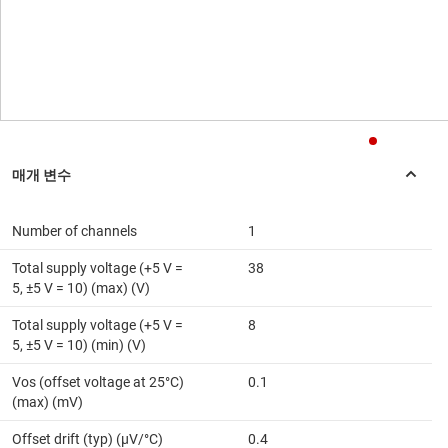
Number of channels
1
Total supply voltage (+5 V =
38
5, ±5 V = 10) (max) (V)
Total supply voltage (+5 V =
8
5, ±5 V = 10) (min) (V)
Vos (offset voltage at 25°C)
0.1
(max) (mV)
Offset drift (typ) (µV/°C)
0.4