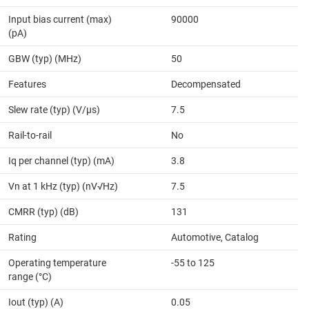
Input bias current (max)
90000
(pA)
GBW (typ) (MHz)
50
Features
Decompensated
Slew rate (typ) (V/µs)
7.5
Rail-to-rail
No
Iq per channel (typ) (mA)
3.8
Vn at 1 kHz (typ) (nV√Hz)
7.5
CMRR (typ) (dB)
131
Rating
Automotive, Catalog
Operating temperature
-55 to 125
range (°C)
Iout (typ) (A)
0.05