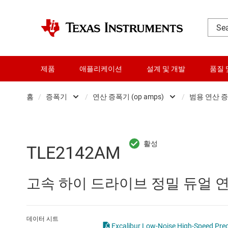
제품
애플리케이션
설계 및 개발
품질 
홈
/
증폭기
/
연산 증폭기 (op amps)
/
범용 연산 
DLP 제품
Other amplifiers
RF 및 마이크로파
계측 증폭기
TLE2142AM
다이 및 웨이퍼 서비스
비교기
고속 하이 드라이브 정밀 듀얼 
데이터 컨버터
연산 증폭기 (op amps)
로직 및 전압 변환
완전 차동 증폭기
데이터 시트
Excalibur Low-Noise High-Speed Preci