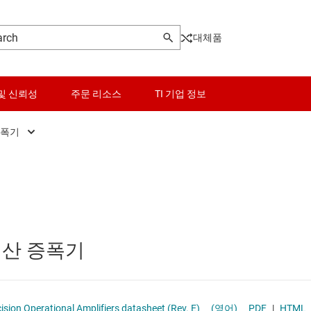
대체품
및 신뢰성
주문 리소스
TI 기업 정보
증폭기
고속 연산 증폭기(GBW ≥ 50MHz)
센서
범용 연산 증폭기
스위치 및 멀티플렉서
오디오 연산 증폭기
오디오, 햅틱, 피에조
연산 증폭기
전력 연산 증폭기
인터페이스
정밀 연산 증폭기(Vos<1mV)
전력 관리
sion Operational Amplifiers datasheet (Rev. E)
(영어)
PDF
|
HTML