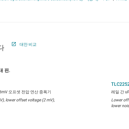
절연
증폭기
클록 및 타이밍
 증폭기(PGA 및 VGA)
패시브 및 개별
대안 비교
다
 핀.
TLC225
Hz, 3mV 오프셋 전압 연산 증폭기
레일 간 u
V), lower offset voltage (2 mV),
Lower off
lower noi