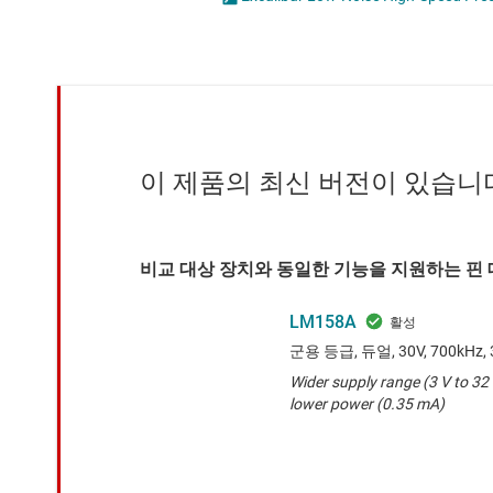
마이크로컨트롤러(MCU) 및 프로세서
전류 감지 증폭기
모터 드라이버
차동 증폭기
무선 연결
특수 기능 증폭기
배터리 관리 IC
프로그래밍 가능한 가변적 게인
이 제품의 최신 버전이 있습니
비교 대상 장치와 동일한 기능을 지원하는 핀 대
LM158A
군용 등급, 듀얼, 30V, 700k
Wider supply range (3 V to 32 
lower power (0.35 mA)