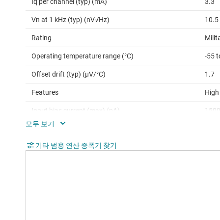
Iq per channel (typ) (mA)
3.3
Vn at 1 kHz (typ) (nV√Hz)
10.5
Rating
Milit
Operating temperature range (°C)
-55 
Offset drift (typ) (µV/°C)
1.7
Features
High
Input bias current (max) (pA)
150
CMRR (typ) (dB)
108
기타 범용 연산 증폭기 찾기
Iout (typ) (A)
0.03
Architecture
Bipo
Input common mode headroom (to negative
-0.3
supply) (typ) (V)
Input common mode headroom (to positive
-1.8