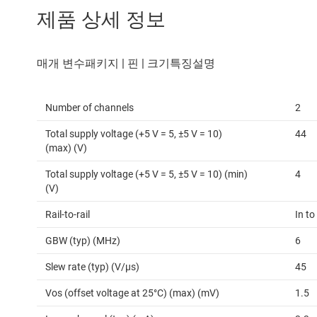
제품 상세 정보
Number of channels
2
Total supply voltage (+5 V = 5, ±5 V = 10)
44
(max) (V)
Total supply voltage (+5 V = 5, ±5 V = 10) (min)
4
(V)
Rail-to-rail
In to
GBW (typ) (MHz)
6
Slew rate (typ) (V/µs)
45
Vos (offset voltage at 25°C) (max) (mV)
1.5