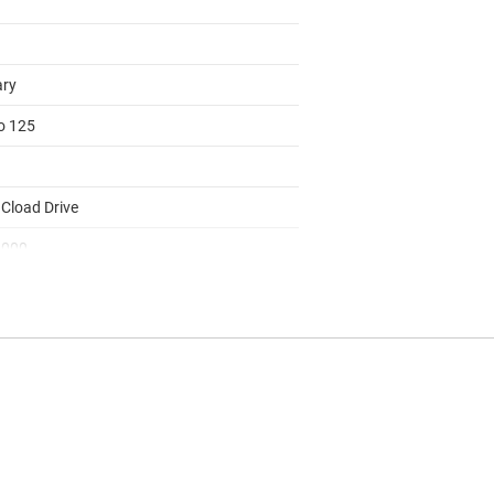
ary
to 125
 Cload Drive
0000
1
lar