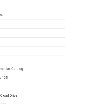
 V-
motive, Catalog
to 125
 Cload Drive
0000