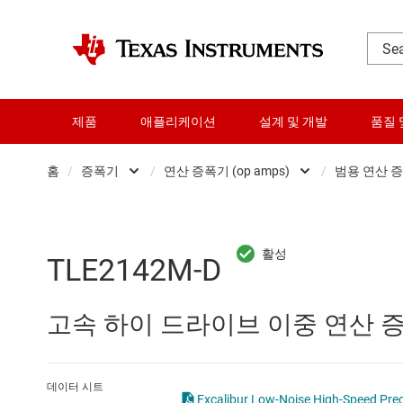
제품
애플리케이션
설계 및 개발
품질 
홈
/
증폭기
/
연산 증폭기 (op amps)
/
범용 연산 
DLP 제품
Other amplifiers
RF 및 마이크로파
계측 증폭기
TLE2142M-D
다이 및 웨이퍼 서비스
비교기
고속 하이 드라이브 이중 연산 
데이터 컨버터
연산 증폭기 (op amps)
로직 및 전압 변환
완전 차동 증폭기
데이터 시트
Excalibur Low-Noise High-Speed Preci