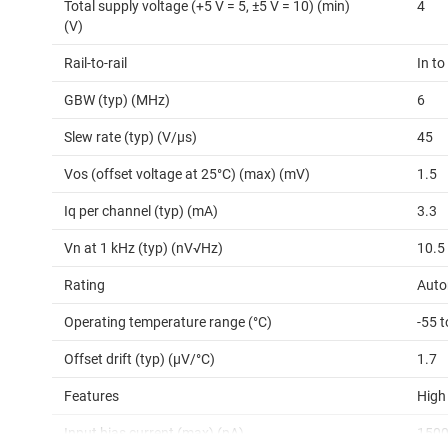
Total supply voltage (+5 V = 5, ±5 V = 10) (min)
4
(V)
Rail-to-rail
In to
GBW (typ) (MHz)
6
Slew rate (typ) (V/µs)
45
Vos (offset voltage at 25°C) (max) (mV)
1.5
Iq per channel (typ) (mA)
3.3
Vn at 1 kHz (typ) (nV√Hz)
10.5
Rating
Auto
Operating temperature range (°C)
-55 
Offset drift (typ) (µV/°C)
1.7
Features
High
Input bias current (max) (pA)
150