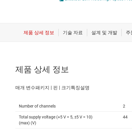
마이크로컨트롤러(MCU) 및 프로세서
전류 감지 증폭기
모터 드라이버
차동 증폭기
무선 연결
특수 기능 증폭기
배터리 관리 IC
프로그래밍 가능한 가변적 게인
제품 상세 정보
Number of channels
2
Total supply voltage (+5 V = 5, ±5 V = 10)
44
(max) (V)