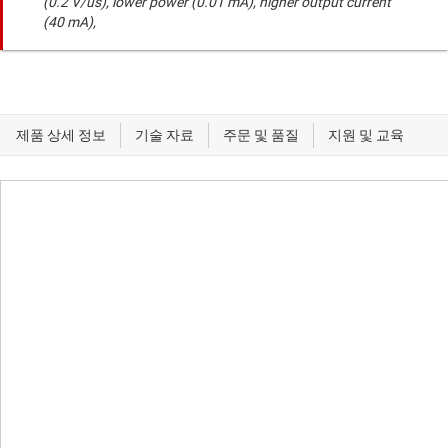
(0.2 V/us), lower power (0.01 mA), higher output current
(40 mA),