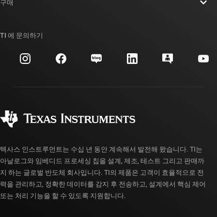
뉴스룸
구매
TI E2E™ 설계 지원 포럼
우리의 이야기 | 칩을 만드는 사람들
TI API 제품군
대체품 검색
TI 에 문의하기
이벤트
myTI 회사 계정
고객 지원 센터
투자 관계
배송, 결제 및 세금
패키징
제조
주문 FAQ
품질 및 안정성
사회 공헌
공인 유통업체
myTI 계정 FAQ
텍사스 인스트루먼트는 수십 년 동안 계속해서 발전해 왔습니다. TI는
아날로그와 임베디드 프로세싱 칩을 설계, 제조, 테스트 그리고 판매까
지 하는 글로벌 반도체 회사입니다. TI의 제품은 고객이 효율적으로 전
력을 관리하고, 정확한 데이터를 감지 후 전송하고, 설계에서 핵심 제어
또는 처리 기능을 할 수 있도록 지원합니다.