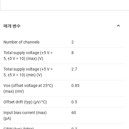
Number of channels
2
Total supply voltage (+5 V =
8
5, ±5 V = 10) (max) (V)
Total supply voltage (+5 V =
2.7
5, ±5 V = 10) (min) (V)
Vos (offset voltage at 25°C)
0.85
(max) (mV)
Offset drift (typ) (µV/°C)
0.5
Input bias current (max)
60
(pA)
GBW (typ) (MHz)
0.2