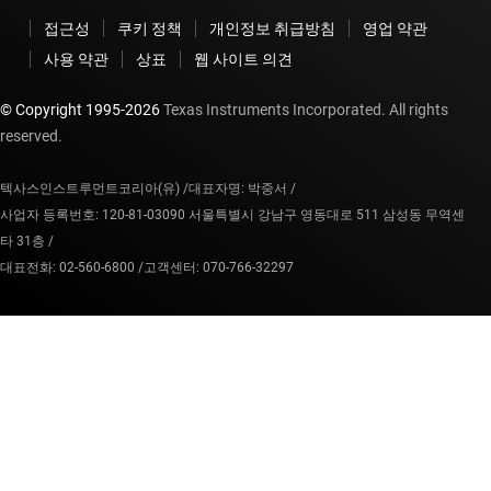
접근성
쿠키 정책
개인정보 취급방침
영업 약관
사용 약관
상표
웹 사이트 의견
© Copyright 1995-
2026
Texas Instruments Incorporated. All rights
reserved.
텍사스인스트루먼트코리아(유) /
대표자명: 박중서 /
사업자 등록번호: 120-81-03090 서울특별시 강남구 영동대로 511 삼성동 무역센
타 31층 /
대표전화: 02-560-6800 /
고객센터: 070-766-32297