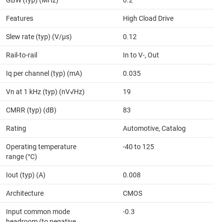
Features
High Cload Drive
Slew rate (typ) (V/µs)
0.12
Rail-to-rail
In to V-, Out
Iq per channel (typ) (mA)
0.035
Vn at 1 kHz (typ) (nV√Hz)
19
CMRR (typ) (dB)
83
Rating
Automotive, Catalog
Operating temperature
-40 to 125
range (°C)
Iout (typ) (A)
0.008
Architecture
CMOS
Input common mode
-0.3
headroom (to negative