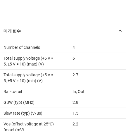
Number of channels
4
Total supply voltage (+5 V =
6
5, ±5 V = 10) (max) (V)
Total supply voltage (+5 V =
2.7
5, ±5 V = 10) (min) (V)
Rail-to-rail
In, Out
GBW (typ) (MHz)
2.8
Slew rate (typ) (V/µs)
1.5
Vos (offset voltage at 25°C)
2.2
(max) (mV)