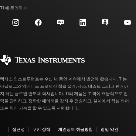
우리의 이야기 | 칩을 만드는 사람들
TI API 제품군
대체품 검색
TI 에 문의하기
이벤트
myTI 회사 계정
고객 지원 센터
투자 관계
배송, 결제 및 세금
패키징
제조
주문 FAQ
품질 및 안정성
사회 공헌
공인 유통업체
myTI 계정 FAQ
텍사스 인스트루먼트는 수십 년 동안 계속해서 발전해 왔습니다. TI는
아날로그와 임베디드 프로세싱 칩을 설계, 제조, 테스트 그리고 판매까
지 하는 글로벌 반도체 회사입니다. TI의 제품은 고객이 효율적으로 전
력을 관리하고, 정확한 데이터를 감지 후 전송하고, 설계에서 핵심 제어
또는 처리 기능을 할 수 있도록 지원합니다.
접근성
쿠키 정책
개인정보 취급방침
영업 약관