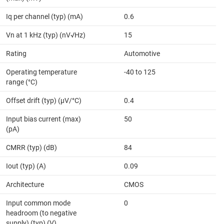
Iq per channel (typ) (mA)
0.6
Vn at 1 kHz (typ) (nV√Hz)
15
Rating
Automotive
Operating temperature
-40 to 125
range (°C)
Offset drift (typ) (µV/°C)
0.4
Input bias current (max)
50
(pA)
CMRR (typ) (dB)
84
Iout (typ) (A)
0.09
Architecture
CMOS
Input common mode
0
headroom (to negative
supply) (typ) (V)