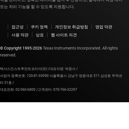
또는 처리 기능을 할 수 있도록 지원합니다.
접근성
쿠키 정책
개인정보 취급방침
영업 약관
사용 약관
상표
웹 사이트 의견
© Copyright 1995-
2026
Texas Instruments Incorporated. All rights
reserved.
텍사스인스트루먼트코리아(유) /
대표자명: 박중서 /
사업자 등록번호: 120-81-03090 서울특별시 강남구 영동대로 511 삼성동 무역센
타 31층 /
대표전화: 02-560-6800 /
고객센터: 070-766-32297