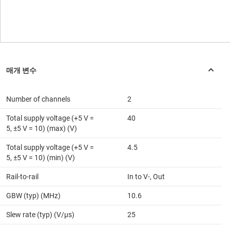
Number of channels
2
Total supply voltage (+5 V =
40
5, ±5 V = 10) (max) (V)
Total supply voltage (+5 V =
4.5
5, ±5 V = 10) (min) (V)
Rail-to-rail
In to V-, Out
GBW (typ) (MHz)
10.6
Slew rate (typ) (V/µs)
25