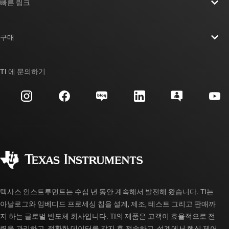
빠른 링크
채용
연락처
뉴스룸
구매
TI E2E™ 설계 지원 포럼
우리의 이야기 | 칩을 만드는 사람들
TI API 제품군
대체품 검색
TI 에 문의하기
이벤트
myTI 회사 계정
고객 지원 센터
투자 관계
배송, 결제 및 세금
패키징
제조
주문 FAQ
품질 및 안정성
사회 공헌
공인 유통업체
myTI 계정 FAQ
텍사스 인스트루먼트는 수십 년 동안 계속해서 발전해 왔습니다. TI는
아날로그와 임베디드 프로세싱 칩을 설계, 제조, 테스트 그리고 판매까
지 하는 글로벌 반도체 회사입니다. TI의 제품은 고객이 효율적으로 전
력을 관리하고, 정확한 데이터를 감지 후 전송하고, 설계에서 핵심 제어