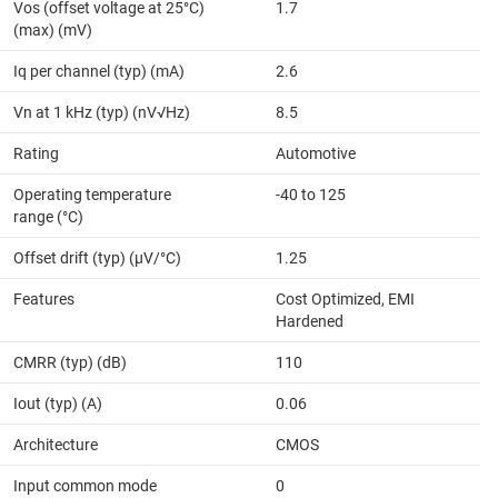
Vos (offset voltage at 25°C)
1.7
(max) (mV)
Iq per channel (typ) (mA)
2.6
Vn at 1 kHz (typ) (nV√Hz)
8.5
Rating
Automotive
Operating temperature
-40 to 125
range (°C)
Offset drift (typ) (µV/°C)
1.25
Features
Cost Optimized, EMI
Hardened
CMRR (typ) (dB)
110
Iout (typ) (A)
0.06
Architecture
CMOS
Input common mode
0