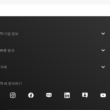
TI 기업 정보
TI 기업 정보 개요
빠른 링크
채용
연락처
뉴스룸
구매
TI E2E™ 설계 지원 포럼
우리의 이야기 | 칩을 만드는 사람들
TI API 제품군
대체품 검색
TI 에 문의하기
이벤트
myTI 회사 계정
고객 지원 센터
투자 관계
배송, 결제 및 세금
패키징
제조