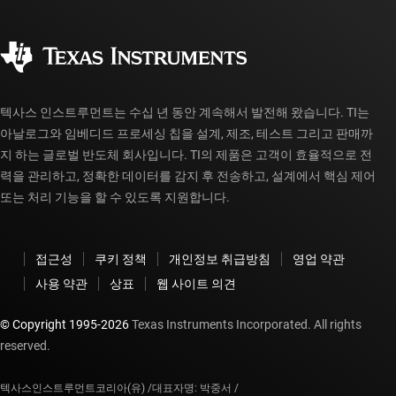
주문 FAQ
품질 및 안정성
사회 공헌
공인 유통업체
myTI 계정 FAQ
텍사스 인스트루먼트는 수십 년 동안 계속해서 발전해 왔습니다. TI는
아날로그와 임베디드 프로세싱 칩을 설계, 제조, 테스트 그리고 판매까
지 하는 글로벌 반도체 회사입니다. TI의 제품은 고객이 효율적으로 전
력을 관리하고, 정확한 데이터를 감지 후 전송하고, 설계에서 핵심 제어
또는 처리 기능을 할 수 있도록 지원합니다.
접근성
쿠키 정책
개인정보 취급방침
영업 약관
사용 약관
상표
웹 사이트 의견
© Copyright 1995-
2026
Texas Instruments Incorporated. All rights
reserved.
텍사스인스트루먼트코리아(유) /
대표자명: 박중서 /