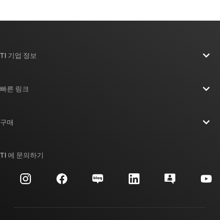
TI 기업 정보
TI 기업 정보 개요
빠른 링크
채용
연락처
뉴스룸
구매
TI E2E™ 설계 지원 포럼
우리의 이야기 | 칩을 만드는 사람들
TI API 제품군
대체품 검색
TI 에 문의하기
이벤트
myTI 회사 계정
고객 지원 센터
투자 관계
배송, 결제 및 세금
패키징
제조
주문 FAQ
품질 및 안정성