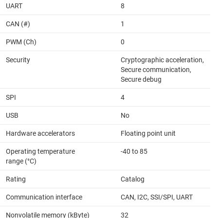
UART
8
CAN (#)
1
PWM (Ch)
0
Security
Cryptographic acceleration,
Secure communication,
Secure debug
SPI
4
USB
No
Hardware accelerators
Floating point unit
Operating temperature
-40 to 85
range (°C)
Rating
Catalog
Communication interface
CAN, I2C, SSI/SPI, UART
Nonvolatile memory (kByte)
32