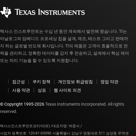
사회 공헌
공인 유통업체
myTI 계정 FAQ
텍사스 인스트루먼트는 수십 년 동안 계속해서 발전해 왔습니다. TI는
아날로그와 임베디드 프로세싱 칩을 설계, 제조, 테스트 그리고 판매까
지 하는 글로벌 반도체 회사입니다. TI의 제품은 고객이 효율적으로 전
력을 관리하고, 정확한 데이터를 감지 후 전송하고, 설계에서 핵심 제어
또는 처리 기능을 할 수 있도록 지원합니다.
접근성
쿠키 정책
개인정보 취급방침
영업 약관
사용 약관
상표
웹 사이트 의견
© Copyright 1995-
2026
Texas Instruments Incorporated. All rights
reserved.
텍사스인스트루먼트코리아(유) /
대표자명: 박중서 /
사업자 등록번호: 120-81-03090 서울특별시 강남구 영동대로 511 삼성동 무역센