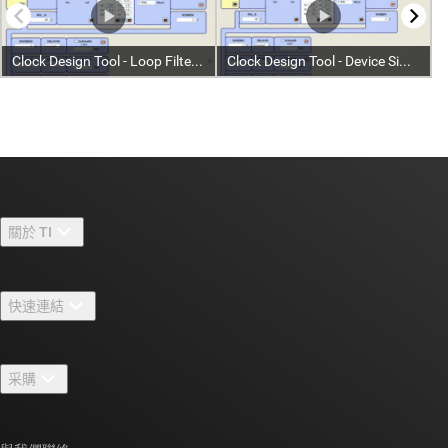
關於 TI
關於 TI 概覽
快速連結
人才招募
聯絡我們
新聞室
采購
TI E2E™ 設計支援論壇
我們的故事 | 晶片幕後
TI API 套件
交互參考搜索