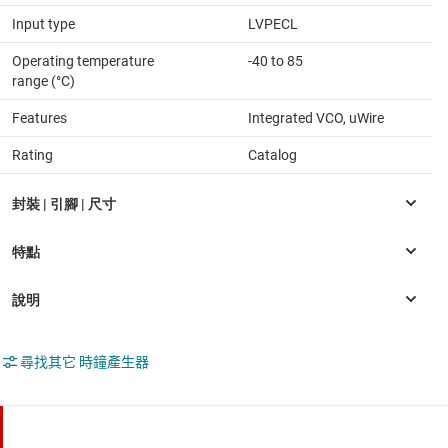
Input type
LVPECL
Operating temperature
-40 to 85
range (°C)
Features
Integrated VCO, uWire
Rating
Catalog
尋找其它 時鐘產生器