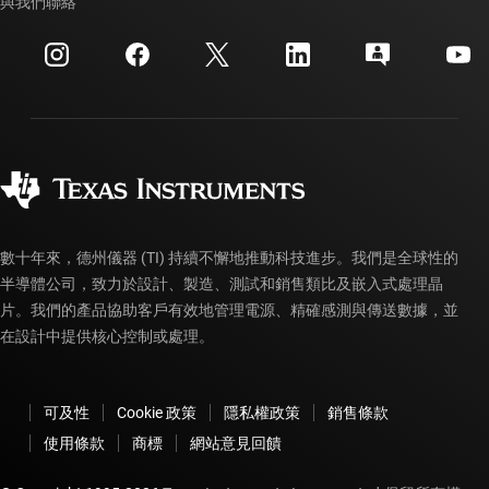
與我們聯絡
活動
myTI 公司帳戶
客戶支援中心
投資人關系
運送、付款與稅金
封裝
製造
訂購 FAQ
品質與可靠性
企業公民
授權經銷商
myTI 帳戶常見問題解答
數十年來，德州儀器 (TI) 持續不懈地推動科技進步。我們是全球性的
半導體公司，致力於設計、製造、測試和銷售類比及嵌入式處理晶
片。我們的產品協助客戶有效地管理電源、精確感測與傳送數據，並
在設計中提供核心控制或處理。
可及性
Cookie 政策
隱私權政策
銷售條款
使用條款
商標
網站意見回饋