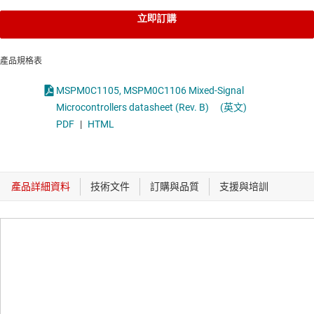
立即訂購
產品規格表
MSPM0C1105, MSPM0C1106 Mixed-Signal
Microcontrollers datasheet (Rev. B)
(英文)
PDF
|
HTML