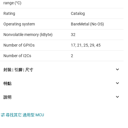
range (°C)
Rating
Catalog
Operating system
BareMetal (No OS)
Nonvolatile memory (kByte)
32
Number of GPIOs
17, 21, 25, 29, 45
Number of I2Cs
2
尋找其它 通用型 MCU