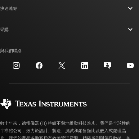
關於 TI 概覽
快速連結
人才招募
聯絡我們
新聞室
采購
TI E2E™ 設計支援論壇
我們的故事 | 晶片幕後
TI API 套件
交互參考搜索
與我們聯絡
活動
myTI 公司帳戶
客戶支援中心
投資人關系
運送、付款與稅金
封裝
製造
訂購 FAQ
品質與可靠性
企業公民
授權經銷商
myTI 帳戶常見問題解答
數十年來，德州儀器 (TI) 持續不懈地推動科技進步。我們是全球性的
半導體公司，致力於設計、製造、測試和銷售類比及嵌入式處理晶
片。我們的產品協助客戶有效地管理電源、精確感測與傳送數據，並