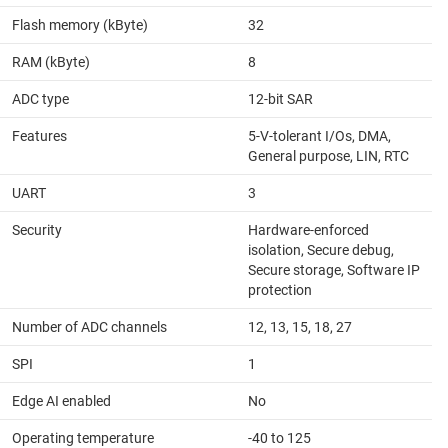
Flash memory (kByte)
32
RAM (kByte)
8
ADC type
12-bit SAR
Features
5-V-tolerant I/Os, DMA,
General purpose, LIN, RTC
UART
3
Security
Hardware-enforced
isolation, Secure debug,
Secure storage, Software IP
protection
Number of ADC channels
12, 13, 15, 18, 27
SPI
1
Edge AI enabled
No
Operating temperature
-40 to 125