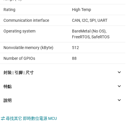
Rating
High Temp
Communication interface
CAN, I2C, SPI, UART
Operating system
BareMetal (No OS),
FreeRTOS, SafeRTOS
Nonvolatile memory (kByte)
512
Number of GPIOs
88
尋找其它 即時數位電源 MCU