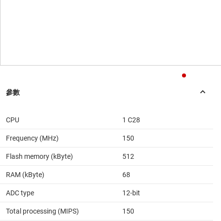
CPU
1 C28
Frequency (MHz)
150
Flash memory (kByte)
512
RAM (kByte)
68
ADC type
12-bit
Total processing (MIPS)
150