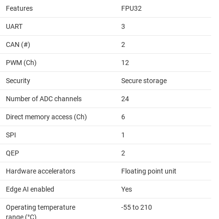
Features
FPU32
UART
3
CAN (#)
2
PWM (Ch)
12
Security
Secure storage
Number of ADC channels
24
Direct memory access (Ch)
6
SPI
1
QEP
2
Hardware accelerators
Floating point unit
Edge AI enabled
Yes
Operating temperature
-55 to 210
range (°C)