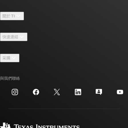
關於 TI
關於 TI 概覽
快速連結
人才招募
聯絡我們
新聞室
采購
TI E2E™ 設計支援論壇
我們的故事 | 晶片幕後
TI API 套件
交互參考搜索
與我們聯絡
活動
myTI 公司帳戶
客戶支援中心
投資人關系
運送、付款與稅金
封裝
製造
訂購 FAQ
品質與可靠性
企業公民
授權經銷商
myTI 帳戶常見問題解答