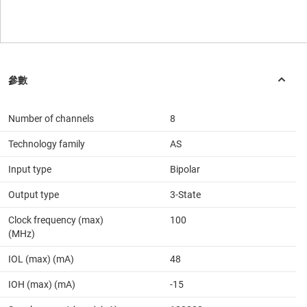
Number of channels
8
Technology family
AS
Input type
Bipolar
Output type
3-State
Clock frequency (max)
100
(MHz)
IOL (max) (mA)
48
IOH (max) (mA)
-15