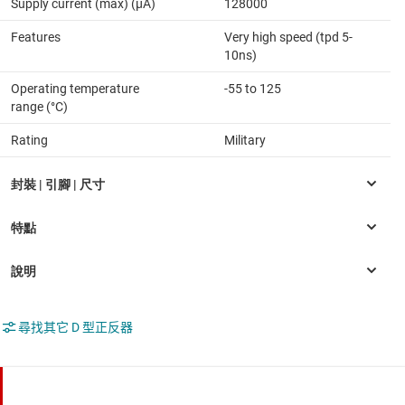
Supply current (max) (µA)
128000
Features
Very high speed (tpd 5-
10ns)
Operating temperature
-55 to 125
range (°C)
Rating
Military
尋找其它 D 型正反器