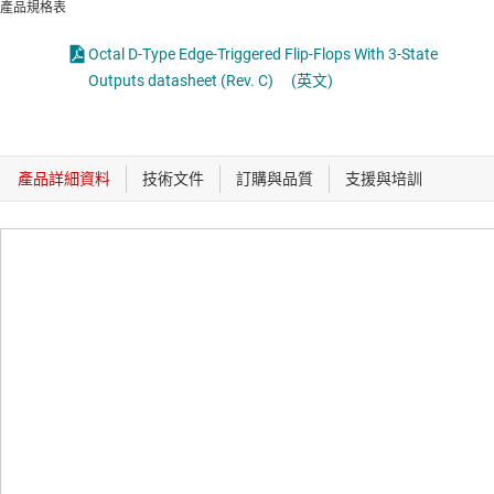
產品規格表
Octal D-Type Edge-Triggered Flip-Flops With 3-State
Outputs datasheet (Rev. C)
(英文)