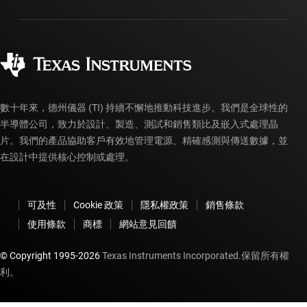
封裝
製造
訂購 FAQ
品質與可靠性
企業公民
授權經銷商
myTI 帳戶常見問題解答
數十年來，德州儀器 (TI) 持續不懈地推動科技進步。我們是全球性的
半導體公司，致力於設計、製造、測試和銷售類比及嵌入式處理晶
片。我們的產品協助客戶有效地管理電源、精確感測與傳送數據，並
在設計中提供核心控制或處理。
可及性
Cookie 政策
隱私權政策
銷售條款
使用條款
商標
網站意見回饋
© Copyright 1995-
2026
Texas Instruments Incorporated.保留所有權
利。