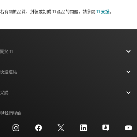
若有關於品質、封裝或訂購 TI 產品的問題，請參閱
TI 支援
。​​​​​​​​​​​​​​
關於 TI
關於 TI 概覽
快速連結
人才招募
聯絡我們
新聞室
采購
TI E2E™ 設計支援論壇
我們的故事 | 晶片幕後
TI API 套件
交互參考搜索
與我們聯絡
活動
myTI 公司帳戶
客戶支援中心
投資人關系
運送、付款與稅金