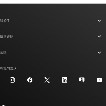
關於 TI
關於 TI 概覽
快速連結
人才招募
聯絡我們
新聞室
采購
TI E2E™ 設計支援論壇
我們的故事 | 晶片幕後
TI API 套件
交互參考搜索
與我們聯絡
活動
myTI 公司帳戶
客戶支援中心
投資人關系
運送、付款與稅金
封裝
製造
訂購 FAQ
品質與可靠性
企業公民
授權經銷商