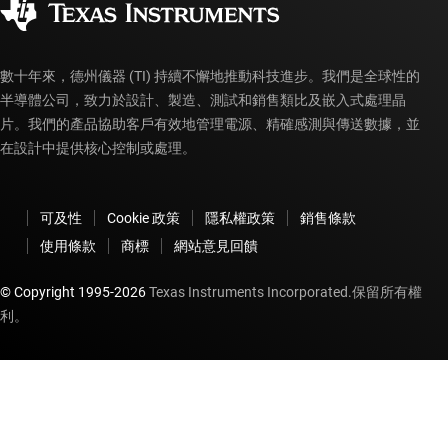
myTI 帳戶常見問題解答
數十年來，德州儀器 (TI) 持續不懈地推動科技進步。我們是全球性的
半導體公司，致力於設計、製造、測試和銷售類比及嵌入式處理晶
片。我們的產品協助客戶有效地管理電源、精確感測與傳送數據，並
在設計中提供核心控制或處理。
可及性
Cookie 政策
隱私權政策
銷售條款
使用條款
商標
網站意見回饋
© Copyright 1995-
2026
Texas Instruments Incorporated.保留所有權
利。