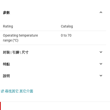
Rating
Catalog
Operating temperature
0 to 70
range (°C)
尋找其它 其它介面