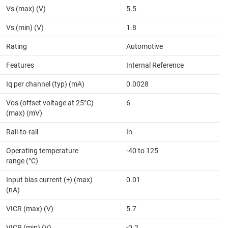
Vs (max) (V)
5.5
Vs (min) (V)
1.8
Rating
Automotive
Features
Internal Reference
Iq per channel (typ) (mA)
0.0028
Vos (offset voltage at 25°C)
6
(max) (mV)
Rail-to-rail
In
Operating temperature
-40 to 125
range (°C)
Input bias current (±) (max)
0.01
(nA)
VICR (max) (V)
5.7
VICR (min) (V)
-0.2