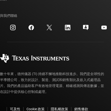
TI E2E™ 設計支援論壇
我們的故事 | 晶片幕後
TI API 套件
交互參考搜索
與我們聯絡
活動
myTI 公司帳戶
客戶支援中心
投資人關系
運送、付款與稅金
封裝
製造
訂購 FAQ
品質與可靠性
企業公民
授權經銷商
myTI 帳戶常見問題解答
數十年來，德州儀器 (TI) 持續不懈地推動科技進步。我們是全球性的
半導體公司，致力於設計、製造、測試和銷售類比及嵌入式處理晶
片。我們的產品協助客戶有效地管理電源、精確感測與傳送數據，並
在設計中提供核心控制或處理。
可及性
Cookie 政策
隱私權政策
銷售條款