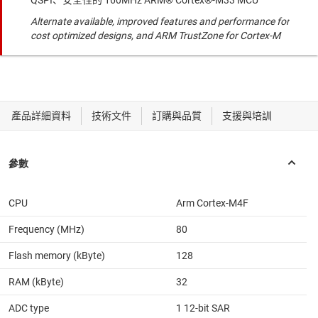
QSPI、安全性的 160MHz ARM® Cortex®-M33 MCU
Alternate available, improved features and performance for
cost optimized designs, and ARM TrustZone for Cortex-M
CPU
Arm Cortex-M4F
Frequency (MHz)
80
Flash memory (kByte)
128
RAM (kByte)
32
ADC type
1 12-bit SAR