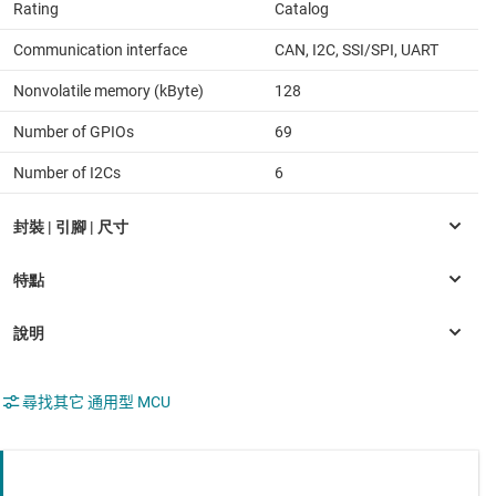
Rating
Catalog
Communication interface
CAN, I2C, SSI/SPI, UART
Nonvolatile memory (kByte)
128
Number of GPIOs
69
Number of I2Cs
6
尋找其它 通用型 MCU