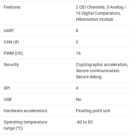
Features
2 QEI Channels, 3 Analog /
16 Digital Comparators,
Hibernation module
UART
8
CAN (#)
2
PWM (Ch)
16
Security
Cryptographic acceleration,
Secure communication,
Secure debug
SPI
4
USB
No
Hardware accelerators
Floating point unit
Operating temperature
-40 to 85
range (°C)