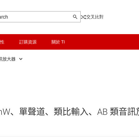
交叉比對
性
訂購資源
關於 TI
訊放大器
晶粒與晶圓服務
PC 與筆記型電腦音訊放大器
驅動器
無線連線
喇叭、電視與條型音箱音訊放大器
被動和離散
專業音訊放大器
00-mW、單聲道、類比輸入、AB 類音訊
邏輯和電壓轉換
行動電話、平板電腦和穿戴式音訊放大器
隔離
車用音訊放大器