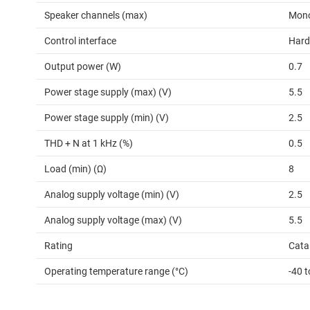
Speaker channels (max)
Mon
Control interface
Hard
Output power (W)
0.7
Power stage supply (max) (V)
5.5
Power stage supply (min) (V)
2.5
THD + N at 1 kHz (%)
0.5
Load (min) (Ω)
8
Analog supply voltage (min) (V)
2.5
Analog supply voltage (max) (V)
5.5
Rating
Cata
Operating temperature range (°C)
-40 t