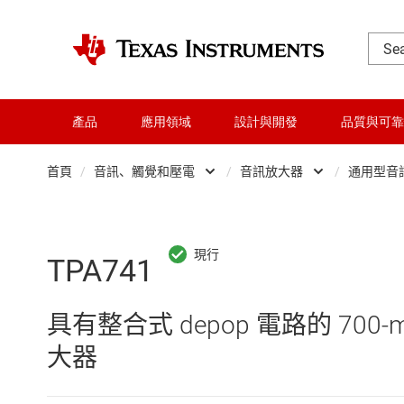
產品
應用領域
設計與開發
品質與可靠
首頁
/
音訊、觸覺和壓電
/
音訊放大器
/
通用型音
DLP 產品
專業音訊 IC
交換器與多工器
觸覺與壓電式
TPA741
介面
音訊放大器
具有整合式 depop 電路的 7
射頻 (RF) 與微波
音訊轉換器
大器
微控制器 (MCU) 與處理器