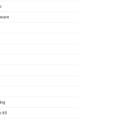
o
ware
log
o 85