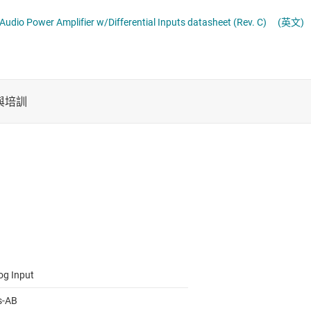
電池管理 IC
通用型音訊放大器
io Power Amplifier w/Differential Inputs datasheet (Rev. C)
(英文)
電源管理
音訊、觸覺和壓電
馬達驅動器
og Input
s-AB