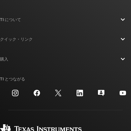
TI について
TI の概要
クイック・リンク
採用情報
お問い合わせ
ニュース
購入
TI E2E™ 設計サポート・フォーラム
ストーリー | チップ開発の舞台裏
TI API スイート
クロスリファレンス検索
TI とつながる
イベント
myTI 法人アカウント
カスタマー・サポート・センター
投資家向け情報
配送、お支払い、および税金
パッケージ
製造
ご注文に関する FAQ
品質と信頼性
コーポレート・シティズンシップ
販売特約店
myTI アカウントの FAQ