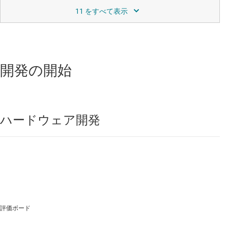
LCD バイアス
データシート:
PDF
|
HTML
リニア レギュレータと低ドロップアウト (LDO) レギュレータ
開発の開始
TPS730
—
イネーブル搭載、200mA、低ドロッ
プアウト電圧レギュレータ
データシート:
PDF
|
HTML
ハードウェア開発
マルチチャネル IC (PMIC)
TPS65217
—
3 個の DC/DC と 4 個の LDO とリニ
ア バッテリ チャージャと白色 LED ドライバ搭
載、パワー マネージメント IC (PMIC)
データシート:
PDF
|
HTML
評価ボード