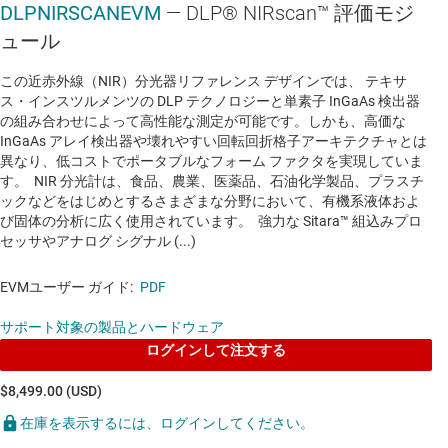
DLPNIRSCANEVM
— DLP® NIRscan™ 評価モジ
マルチメディア / 産業用ネットワーク SOC
ュール
AM3358
—
Sitara プロセッサ：Arm Cortex-A8、
この近赤外線（NIR）分光器リファレンス デザインでは、 テキサ
3D グラフィックス、PRU-ICSS、CAN
ス・インスツルメンツの DLP テクノロジーと単素子 InGaAs 検出器
の組み合わせによって高性能な測定が可能です。しかも、高価な
データシート:
PDF
|
HTML
InGaAs アレイ検出器や壊れやすい回転回折格子アーキテクチャとは
異なり、低コストでポータブルなフォーム ファクタを実現していま
NIR (700NM 超) 対応 DMD
す。 NIR 分光計は、食品、農業、医薬品、石油化学製品、プラスチ
ックなどをはじめとするさまざまな分野において、有機系液体およ
び固体の分析に広く使用されています。 強力な Sitara™ 組込みプロ
DLP4500NIR
—
0.45 インチ、WXGA、近赤外線
セッサやアナログ シグナル (...)
(NIR)、DLP® デジタル マイクロミラー デバイス
(DMD)
EVMユーザー ガイド:
PDF
データシート:
PDF
|
HTML
サポート対象の製品とハードウェア
ログインして注文する
パワー オペアンプ
$8,499.00 (USD)
OPA569
—
2A 出力電流時にレールの 200mV 以
在庫を表示するには、ログインしてください。