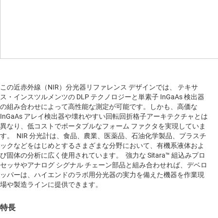
この近赤外線（NIR）分光器リファレンス デザインでは、 テキサ
ス・インスツルメンツの DLP テクノロジーと単素子 InGaAs 検出器
の組み合わせによって高性能な測定が可能です。しかも、高価な
InGaAs アレイ検出器や壊れやすい回転回折格子アーキテクチャとは
異なり、低コストでポータブルなフォーム ファクタを実現していま
す。 NIR 分光計は、食品、農業、医薬品、石油化学製品、プラスチ
ックなどをはじめとするさまざまな分野において、有機系液体およ
び固体の分析に広く使用されています。 強力な Sitara™ 組込みプロ
セッサやアナログ シグナル チェーン部品と組み合わせれば、デベロ
ッパーは、ハイエンドのラボ用分光器の実力を備えた機器を作業現
場や製造ラインに提供できます。
特長