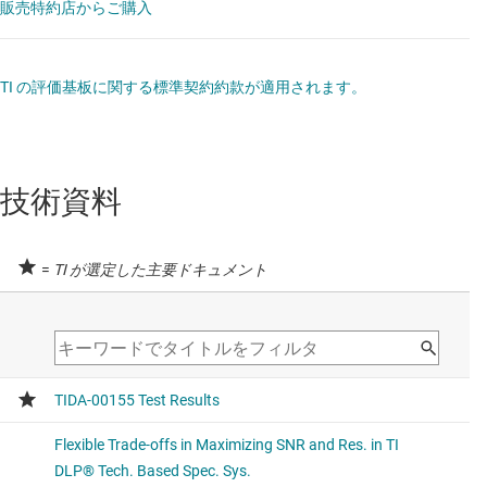
内での出力信号スイング パワー オペアンプ
販売特約店からご購入
データシート:
PDF
TI の評価基板に関する標準契約約款が適用されます。
高精度 ADC
ADS1255
—
24 ビット、30kSPS、超低ノイズ、
デルタ シグマ ADC
技術資料
データシート:
PDF
=
TI が選定した主要ドキュメント
高精度オペアンプ (VOS が 1MV 未満)
OPA2376
—
デュアル、高精度、低ノイズ、低静
止電流オペアンプ
データシート:
PDF
|
HTML