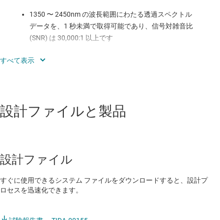
1350 〜 2450nm の波長範囲にわたる透過スペクトル
データを、1 秒未満で取得可能であり、信号対雑音比
(SNR) は 30,000:1 以上です
単素子 InGaAs 検出器を採用した設計により、高いラ
イト スループットと、InGaAs アレイよりも低いコス
トを両立
プログラマブル波長フィルタリングにより、一定の信
設計ファイルと製品
号対雑音比を維持してのスキャン、波長と分解能のオ
ンザフライ調整、ケモメトリックス アルゴリズムを実
現可能
最大 1824 個のデータ ポイントに対応する高分解能ス
設計ファイル
ペクトル アクイジションを実現
すぐに使用できるシステム ファイルをダウンロードすると、設計プ
オープンソース アーキテクチャの BeagleBone Black
ロセスを迅速化できます。
に Linux オペレーティング システムと内蔵 Web サー
バーを搭載し、USB、イーサネット、WiFi、Bluetooth