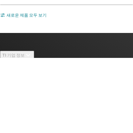
새로운 제품 모두 보기
TI 기업 정보
TI 기업 정보 개요
빠른 링크
채용
연락처
뉴스룸
구매
TI E2E™ 설계 지원 포럼
우리의 이야기 | 칩을 만드는 사람들
TI API 제품군
대체품 검색
TI 에 문의하기
이벤트
myTI 회사 계정
고객 지원 센터