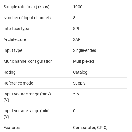
Sample rate (max) (ksps)
1000
Number of input channels
8
Interface type
SPI
Architecture
SAR
Input type
Single-ended
Multichannel configuration
Multiplexed
Rating
Catalog
Reference mode
Supply
Input voltage range (max)
5.5
(V)
Input voltage range (min)
0
(V)
Features
Comparator, GPIO,