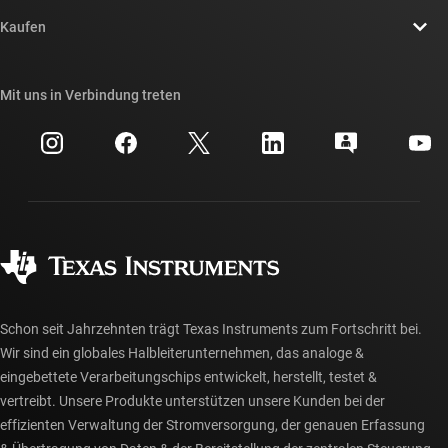
Kontakt
Newsroom
Kaufen
TI E2E™-Design-Support-Foren
Unsere Geschichten | Hinter dem Chip
API-Suiten von TI
Querverweis-Suche
Mit uns in Verbindung treten
Veranstaltungen
myTI-Firmenkonto
Kundensupportzentrum
Investorenbeziehungen
Versand, Zahlung und Steuern
Gehäuse
Fertigung
Häufig gestellte Fragen zu Bestellungen
Qualität & Zuverlässigkeit
Gesellschaftliches Engagement
Autorisierte Händler
myTI-Konto FAQs
Schon seit Jahrzehnten trägt Texas Instruments zum Fortschritt bei.
Wir sind ein globales Halbleiterunternehmen, das analoge &
eingebettete Verarbeitungschips entwickelt, herstellt, testet &
vertreibt. Unsere Produkte unterstützen unsere Kunden bei der
effizienten Verwaltung der Stromversorgung, der genauen Erfassung