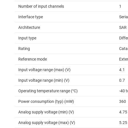
Number of input channels
1
Interface type
Seri
Architecture
SAR
Input type
Diffe
Rating
Cata
Reference mode
Exter
Input voltage range (max) (V)
4.1
Input voltage range (min) (V)
0.7
Operating temperature range (°C)
-40 
Power consumption (typ) (mW)
360
Analog supply voltage (min) (V)
4.75
Analog supply voltage (max) (V)
5.25