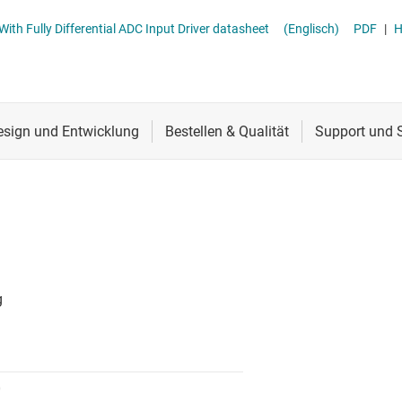
erters
Schnittstelle
ADS911x 18-Bit, 20MSPS SAR ADC With Fully Differential ADC Input Driver datasheet
(Englisch)
PDF
|
Sensoren
Taktgeber & Timing
Verstärker
0