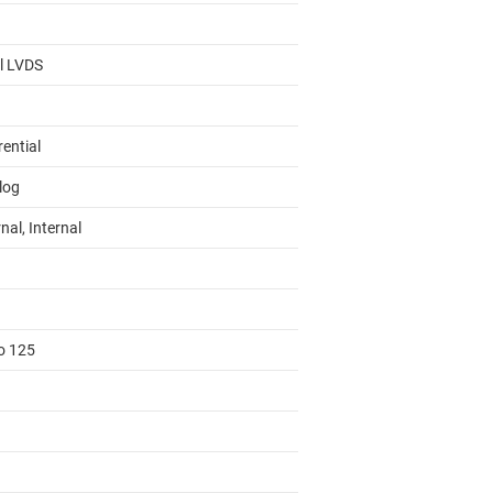
al LVDS
rential
log
nal, Internal
to 125