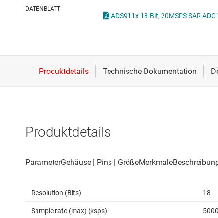
Drahtlose Konnektivität
Other data conv
DATENBLATT
Energiemanagement
HF & Mikrowellen
Isolierung
Produktdetails
Resolution (Bits)
18
Sample rate (max) (ksps)
500