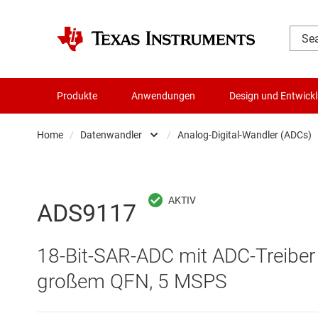
Produkte
Anwendungen
Design und Entwick
Home
/
Datenwandler
/
Analog-Digital-Wandler (ADCs)
Audio, Haptik und Piezo
Batteriemanagement-ICs
Analog-Digital-
ADS9117
Datenwandler
Digital-Analog-
18-Bit-SAR-ADC mit ADC-Treiber
Die- & Wafer-Services
Digitale Potenzi
großem QFN, 5 MSPS
DLP-Produkte
Integrierte & S