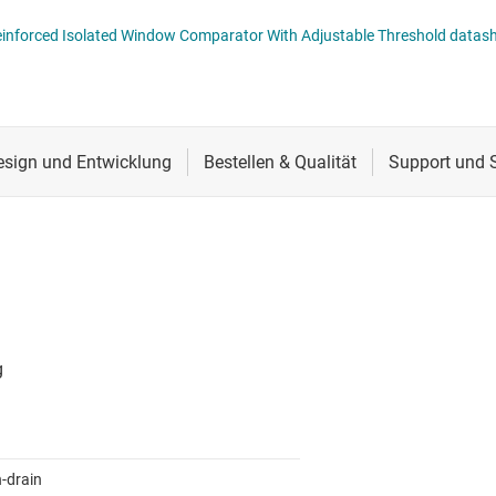
Schnittstelle
AMC23C15 Dual, Fast Response, Reinforced Isolated Window Comparator With Adjustable Threshold 
Sensoren
 Signalisolatoren
Taktgeber & Timing
Verstärker
-drain