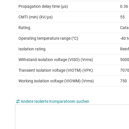
Propagation delay time (µs)
0.36
CMTI (min) (kV/µs)
55
Rating
Cata
Operating temperature range (°C)
-40 
Isolation rating
Rein
Withstand isolation voltage (VISO) (Vrms)
500
Transient isolation voltage (VIOTM) (VPK)
707
Working isolation voltage (VIOWM) (Vrms)
750
Andere Isolierte Komparatoren suchen