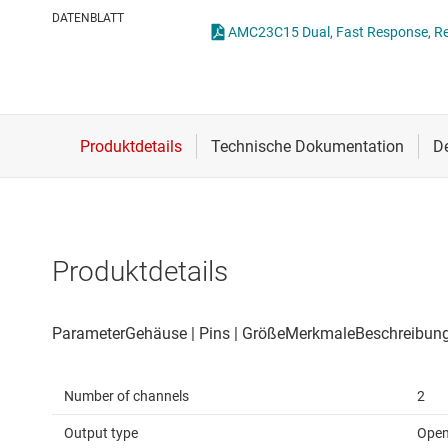
Drahtlose Konnektivität
Opto-Emulatoren
DATENBLATT
Energiemanagement
Other isolation
HF & Mikrowellen
Stromversorgung für
Isolierung
Produktdetails
Number of channels
2
Output type
Open