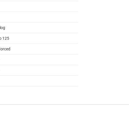
log
to 125
forced
0
0