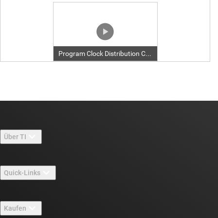
Über TI
Über TI – Überblick
Quick-Links
Stellenangebote
Kontakt
Newsroom
Kaufen
TI E2E™-Design-Support-Foren