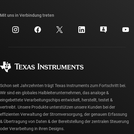
Unsere Geschichten | Hinter dem Chip
API-Suiten von TI
Querverweis-Suche
Mit uns in Verbindung treten
Veranstaltungen
myTI-Firmenkonto
Kundensupportzentrum
Investorenbeziehungen
Versand, Zahlung und Steuern
Gehäuse
Fertigung
Häufig gestellte Fragen zu Bestellungen
Qualität & Zuverlässigkeit
Gesellschaftliches Engagement
Autorisierte Händler
myTI-Konto FAQs
Schon seit Jahrzehnten trägt Texas Instruments zum Fortschritt bei.
Wir sind ein globales Halbleiterunternehmen, das analoge &
eingebettete Verarbeitungschips entwickelt, herstellt, testet &
vertreibt. Unsere Produkte unterstützen unsere Kunden bei der
effizienten Verwaltung der Stromversorgung, der genauen Erfassung
& Übertragung von Daten & der Bereitstellung der zentralen Steuerung
oder Verarbeitung in ihren Designs.