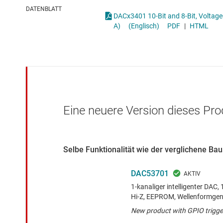
Drahtlose Konnektivität
Other data conv
DATENBLATT
DACx3401 10-Bit and 8-Bit, Voltage-Output Digital-to-Analog Converters With Nonvolatile Memory a
Energiemanagement
A)
(Englisch)
PDF
|
HTML
HF & Mikrowellen
Isolierung
Eine neuere Version dieses Pro
Selbe Funktionalität wie der verglichene B
DAC53701
1-kanaliger intelligenter DAC
Hi-Z, EEPROM, Wellenformgen
New product with GPIO trigger