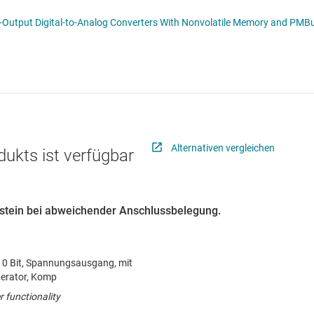
erters
Schnittstelle
nd PMBus™ Compatible I2C Interface in Tiny 2 × 2 WSON datasheet (Rev.
Sensoren
Taktgeber & Timing
Verstärker
Alternativen vergleichen
dukts ist verfügbar
austein bei abweichender Anschlussbelegung.
, 10 Bit, Spannungsausgang, mit
erator, Komp
 functionality