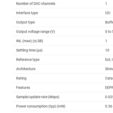
Number of DAC channels
1
Interface type
I2C
Output type
Buff
Output voltage range (V)
0 to 
INL (max) (±LSB)
1
Settling time (µs)
10
Reference type
Ext, 
Architecture
Strin
Rating
Cata
Features
EEPR
Sample/update rate (Msps)
0.02
Power consumption (typ) (mW)
0.36