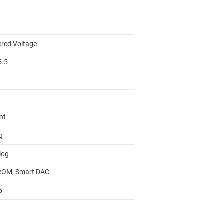
ered Voltage
5.5
Int
g
log
OM, Smart DAC
5