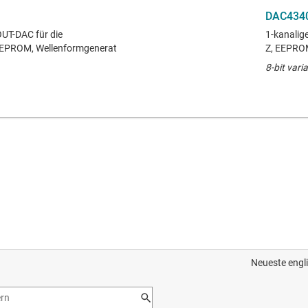
DAC434
OUT-DAC für die
1-kanalige
 EEPROM, Wellenformgenerat
Z, EEPROM
8-bit vari