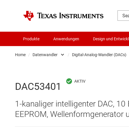
Produkte
Anwendungen
Design und Entwick
Home
/
Datenwandler
/
Digital-Analog-Wandler (DACs)
Audio, Haptik und Piezo
Batteriemanagement-ICs
Analog-Digital-
DAC53401
Datenwandler
Digital-Analog-
1-kanaliger intelligenter DAC, 1
Die- & Wafer-Services
Digitale Potenzi
EEPROM, Wellenformgenerator 
DLP-Produkte
Integrierte & S