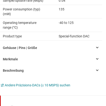
Sample/update rate (Msps)
0.04
Power consumption (typ)
135
(mW)
Operating temperature
-40 to 125
range (°C)
Product type
Special-function DAC
Andere Präzisions-DACs (≤ 10 MSPS) suchen