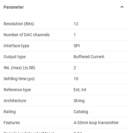
Resolution (Bits)
12
Number of DAC channels
1
Interface type
SPI
Output type
Buffered Current
INL (max) (±LSB)
2
Settling time (µs)
10
Reference type
Ext, Int
Architecture
String
Rating
Catalog
Features
4-20mA loop transmitter