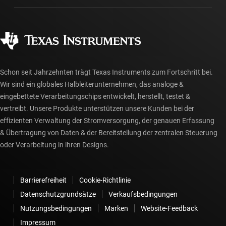
Fertigung
Häufig gestellte Fragen zu Bestellungen
Qualität & Zuverlässigkeit
Gesellschaftliches Engagement
Autorisierte Händler
myTI-Konto FAQs
Schon seit Jahrzehnten trägt Texas Instruments zum Fortschritt bei.
Wir sind ein globales Halbleiterunternehmen, das analoge &
eingebettete Verarbeitungschips entwickelt, herstellt, testet &
vertreibt. Unsere Produkte unterstützen unsere Kunden bei der
effizienten Verwaltung der Stromversorgung, der genauen Erfassung
& Übertragung von Daten & der Bereitstellung der zentralen Steuerung
oder Verarbeitung in ihren Designs.
Barrierefreiheit
Cookie-Richtlinie
Datenschutzgrundsätze
Verkaufsbedingungen
Nutzungsbedingungen
Marken
Website-Feedback
Impressum