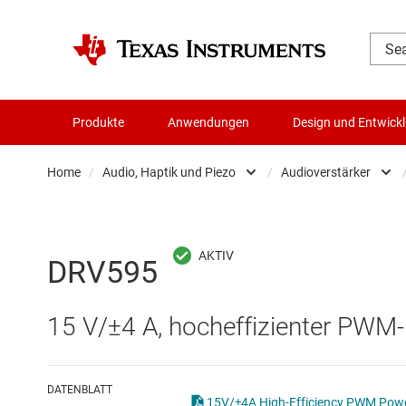
Produkte
Anwendungen
Design und Entwick
Home
/
Audio, Haptik und Piezo
/
Audioverstärker
Audio, Haptik und Piezo
Audio 
Batteriemanagement-ICs
Audiov
DRV595
Datenwandler
Audio
15 V/±4 A, hocheffizienter PWM-
Die- & Wafer-Services
Haptik
DLP-Produkte
DATENBLATT
15V/±4A High-Efficiency PWM Power