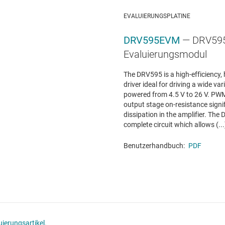
EVALUIERUNGSPLATINE
DRV595EVM
— DRV59
Evaluierungsmodul
The DRV595 is a high-efficiency,
driver ideal for driving a wide va
powered from 4.5 V to 26 V. PW
output stage on-resistance signi
dissipation in the amplifier. Th
complete circuit which allows (...
Benutzerhandbuch:
PDF
ierungsartikel.