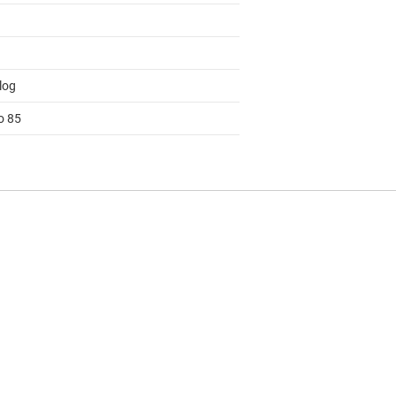
log
o 85