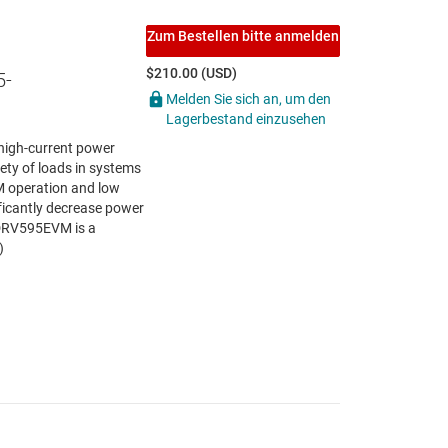
Zum Bestellen bitte anmelden
$210.00 (USD)
5-
Melden Sie sich an, um den
Lagerbestand einzusehen
 high-current power
riety of loads in systems
M operation and low
ficantly decrease power
e DRV595EVM is a
)