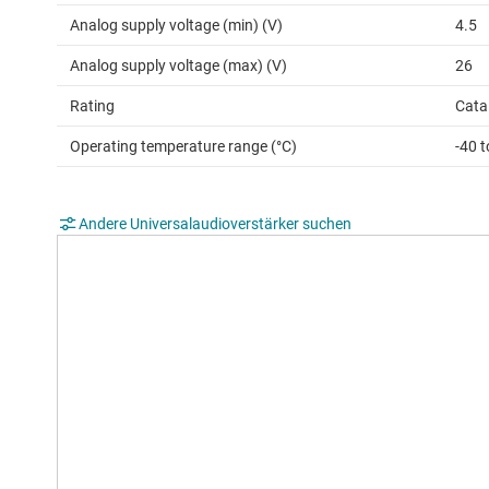
Analog supply voltage (min) (V)
4.5
Analog supply voltage (max) (V)
26
Rating
Cata
Operating temperature range (°C)
-40 t
Andere Universalaudioverstärker suchen