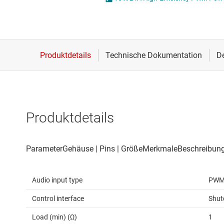
Drahtlose Konnektivität
Energiemanagement
HF & Mikrowellen
Isolierung
Produktdetails
Audio input type
PW
Control interface
Shu
Load (min) (Ω)
1